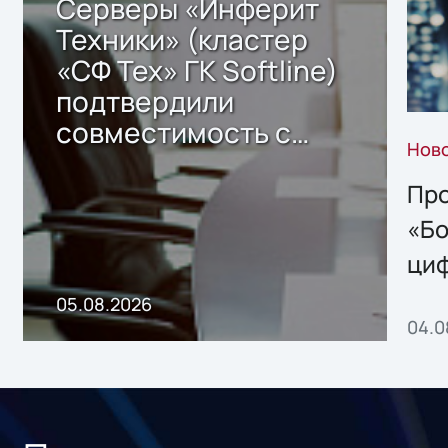
Серверы «Инферит
Техники» (кластер
«СФ Тех» ГК Softline)
подтвердили
совместимость с
Нов
решением Sharx
Storage 2.x для
Про
хранения данных
«Бо
ци
пр
05.08.2026
04.0
без
ном
«1С