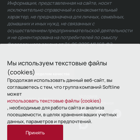
Информация, представленная на сайте, носит
исключительно справочный и ознакомительный
характер, не предназначена для личных, семейных,
домашних и иных нужд, не связанных с
осуществлением предпринимательской деятельности
и не ориентирована на потребителей по смыслу
Федерального закона от 24.06.2025 № 168-ФЗ.
Мы используем текстовые файлы
(cookies)
Связаться с отделом качества
Продолжая использовать данный веб-сайт, вы
соглашаетесь с тем, что группа компаний Softline
может
Условия
© 1993—2026 Softline
использовать текстовые файлы (cookies)
использования
, необходимые для работы сайта и анализа
посещаемости, в целях хранения ваших учетных
Политика
данных, параметров и предпочтений.
конфиденциальности
Принять
16+