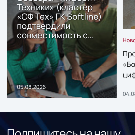
Техники» (кластер
«СФ Тех» ГК Softline)
подтвердили
совместимость с
Нов
решением Sharx
Storage 2.x для
Про
хранения данных
«Бо
ци
пр
05.08.2026
04.0
без
ном
«1С
Подпишитесь на нашу