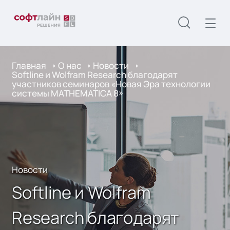
Главная
О нас
Новости
Softline и Wolfram Research благодарят
участников семинаров «Новая Эра технологии
системы MATHEMATICA 8»
Новости
Softline и Wolfram
Research благодарят