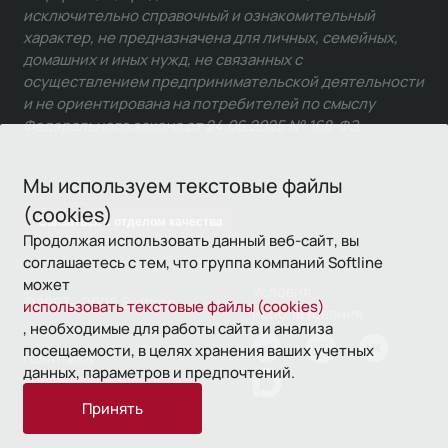
исключительно справочный и ознакомительный
характер, не предназначена для личных, семейных,
домашних и иных нужд, не связанных с
осуществлением предпринимательской деятельности
и не ориентирована на потребителей по смыслу
Федерального закона от 24.06.2025 № 168-ФЗ.
Мы используем текстовые файлы
(cookies)
Связаться с отделом качества
Продолжая использовать данный веб-сайт, вы
соглашаетесь с тем, что группа компаний Softline
может
Условия
© 1993—2026 Softline
использовать текстовые файлы (cookies)
использования
, необходимые для работы сайта и анализа
посещаемости, в целях хранения ваших учетных
Политика
данных, параметров и предпочтений.
конфиденциальности
Принять
16+