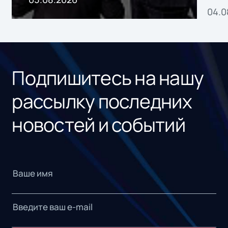
04.0
без
ном
«1С
Подпишитесь на нашу
рассылку последних
новостей и событий