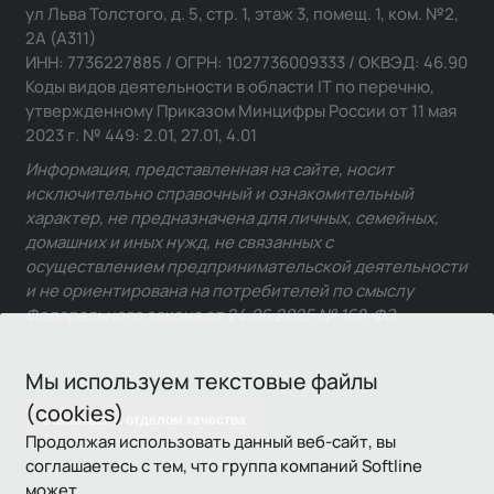
ул Льва Толстого, д. 5, стр. 1, этаж 3, помещ. 1, ком. №2,
2А (А311)
ИНН: 7736227885 / ОГРН: 1027736009333 / ОКВЭД: 46.90
Коды видов деятельности в области IT по перечню,
утвержденному Приказом Минцифры России от 11 мая
2023 г. № 449: 2.01, 27.01, 4.01
Информация, представленная на сайте, носит
исключительно справочный и ознакомительный
характер, не предназначена для личных, семейных,
домашних и иных нужд, не связанных с
осуществлением предпринимательской деятельности
и не ориентирована на потребителей по смыслу
Федерального закона от 24.06.2025 № 168-ФЗ.
Мы используем текстовые файлы
(cookies)
Связаться с отделом качества
Продолжая использовать данный веб-сайт, вы
соглашаетесь с тем, что группа компаний Softline
может