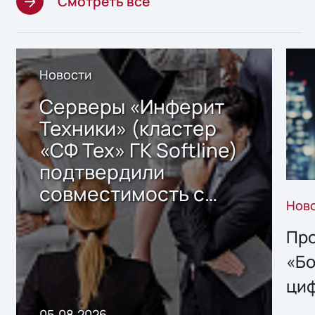
Смотреть все
Новости
Серверы «Инферит
Техники» (кластер
«СФ Тех» ГК Softline)
подтвердили
совместимость с
Нов
решением Sharx
Storage 2.x для
Про
хранения данных
«Бо
ци
пр
05.08.2026