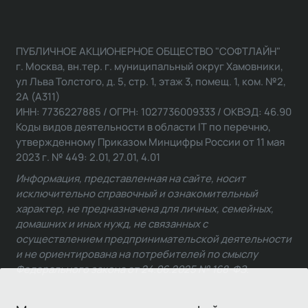
ПУБЛИЧНОЕ АКЦИОНЕРНОЕ ОБЩЕСТВО "СОФТЛАЙН"
г. Москва, вн.тер. г. муниципальный округ Хамовники,
ул Льва Толстого, д. 5, стр. 1, этаж 3, помещ. 1, ком. №2,
2А (А311)
ИНН: 7736227885 / ОГРН: 1027736009333 / ОКВЭД: 46.90
Коды видов деятельности в области IT по перечню,
утвержденному Приказом Минцифры России от 11 мая
2023 г. № 449: 2.01, 27.01, 4.01
Информация, представленная на сайте, носит
исключительно справочный и ознакомительный
характер, не предназначена для личных, семейных,
домашних и иных нужд, не связанных с
осуществлением предпринимательской деятельности
и не ориентирована на потребителей по смыслу
Федерального закона от 24.06.2025 № 168-ФЗ.