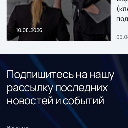
сертификатов
(кл
электронной
под
подписи для
реш
10.08.2026
крупного
05.0
для
российского банка
Подпишитесь на нашу
рассылку последних
новостей и событий