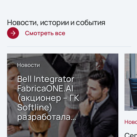
Новости, истории и события
Смотреть все
Новости
Bell Integrator
FabricaONE.AI
(акционер – ГК
Softline)
разработала
Нов
решение по онлайн-
перевыпуску
Сер