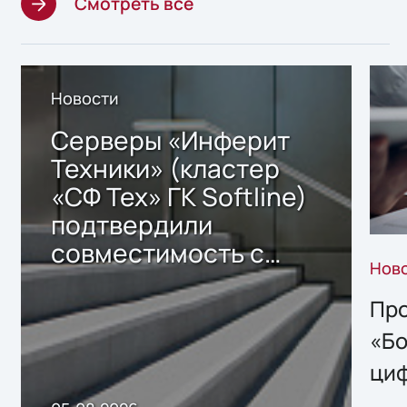
Смотреть все
Новости
Серверы «Инферит
Техники» (кластер
«СФ Тех» ГК Softline)
подтвердили
совместимость с
Нов
решением Sharx
Storage 2.x для
Про
хранения данных
«Бо
ци
пр