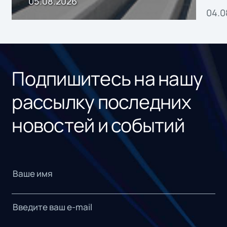
05.08.2026
04.0
без
ном
«1С
Подпишитесь на нашу
рассылку последних
новостей и событий