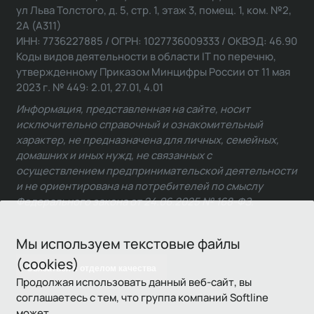
ул Льва Толстого, д. 5, стр. 1, этаж 3, помещ. 1, ком. №2,
2А (А311)
ИНН: 7736227885 / ОГРН: 1027736009333 / ОКВЭД: 46.90
Коды видов деятельности в области IT по перечню,
утвержденному Приказом Минцифры России от 11 мая
2023 г. № 449: 2.01, 27.01, 4.01
Информация, представленная на сайте, носит
исключительно справочный и ознакомительный
характер, не предназначена для личных, семейных,
домашних и иных нужд, не связанных с
осуществлением предпринимательской деятельности
и не ориентирована на потребителей по смыслу
Федерального закона от 24.06.2025 № 168-ФЗ.
Мы используем текстовые файлы
(cookies)
Связаться с отделом качества
Продолжая использовать данный веб-сайт, вы
соглашаетесь с тем, что группа компаний Softline
может