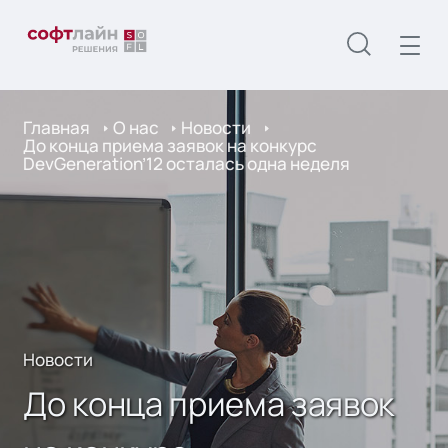
Главная
О нас
Новости
До конца приeма заявок на конкурс
DevGeneration’12 осталась одна неделя
Новости
До конца приeма заявок