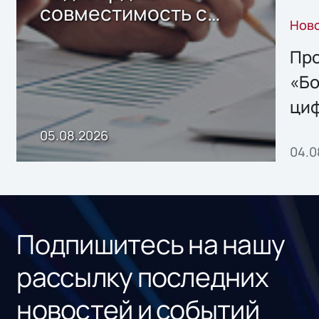
совместимость с
Нов
решением Sharx
Storage 2.x для
Про
хранения данных
«Бо
ци
пр
05.08.2026
04.0
без
ном
«1С
Подпишитесь на нашу
рассылку последних
новостей и событий