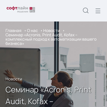
Главная
О нас
Новости
Семинар «Acronis, Print Audit, Kofax –
комплексный подход к автоматизации вашего
бизнеса»
Новости
Семинар «Acronis, Print
Audit, Kofax –