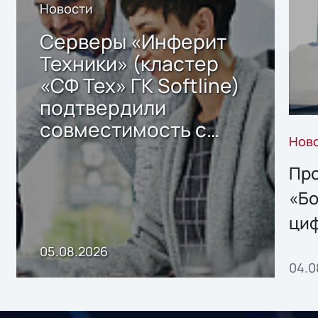
Новости
Серверы «Инферит
Техники» (кластер
«СФ Тех» ГК Softline)
подтвердили
совместимость с
Нов
решением Sharx
Storage 2.x для
Про
хранения данных
«Бо
ци
пр
05.08.2026
04.0
без
ном