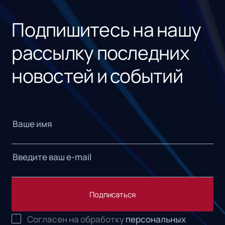
«1С
Подпишитесь на нашу
рассылку последних
новостей и событий
Подписаться
Согласен на обработку
персональных