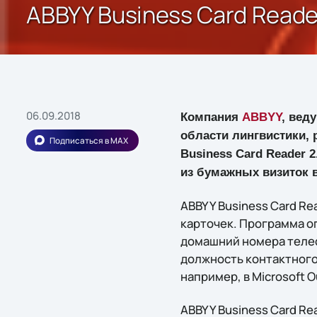
ABBYY Business Card Read
06.09.2018
Компания
ABBYY
, вед
области лингвистики,
Подписаться в MAX
Business Card Reader 
из бумажных визиток 
ABBYY Business Card Re
карточек. Программа о
домашний номера телеф
должность контактного
например, в Microsoft 
ABBYY Business Card R