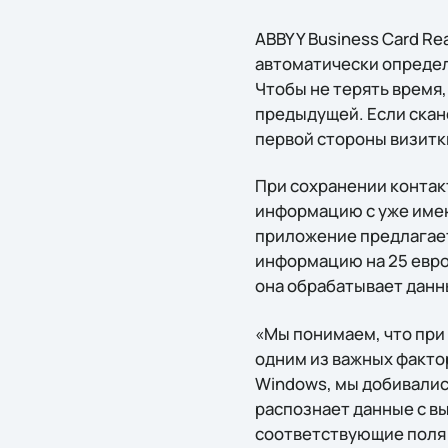
ABBYY Business Card Re
автоматически определ
Чтобы не терять время,
предыдущей. Если скан
первой стороны визитки
При сохранении контакто
информацию с уже имею
приложение предлагает
информацию на 25 евро
она обрабатывает данн
«Мы понимаем, что при
одним из важных фактор
Windows, мы добивалис
распознает данные с в
соответствующие поля 