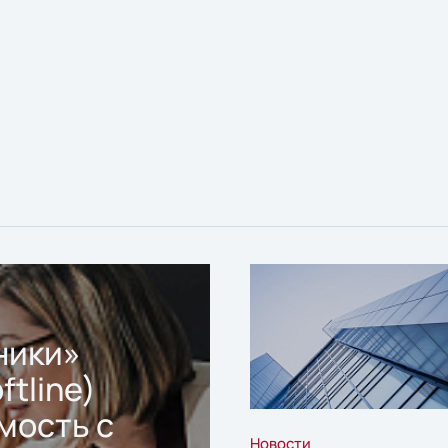
ники»
ftline)
мость с
Новости