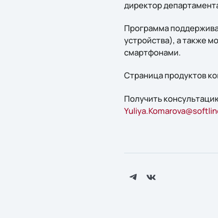
директор департамента
Программа поддержива
устройства), а также 
смартфонами.
Страница продуктов к
Получить консультацию
Yuliya.Komarova@softlin