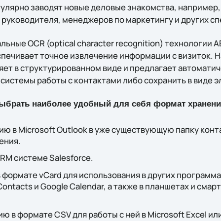
гулярно заводят новые деловые знакомства, например
руководителя, менеджеров по маркетингу и других сп
ьные OCR (optical character recognition) технологии 
спечивает точное извлечение информации с визиток.
ет в структурированном виде и предлагает автоматич
системы работы с контактами либо сохранить в виде э
ыбрать наиболее удобный для себя формат хранени
 в Microsoft Outlook в уже существующую папку конта
ения.
RM системе Salesforce.
 формате vCard для использования в других программа
ntacts и Google Calendar, а также в планшетах и смарт
 в формате CSV для работы с ней в Microsoft Excel и