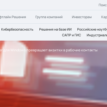
Поис
фтлайн Решения
Группа компаний
Инвесторам
Ка
Кибербезопасность
Решения на базе ИИ
Российские ноутб
САПР и ГИС
Индустриал
er для Windows превращает визитки в рабочие контакты