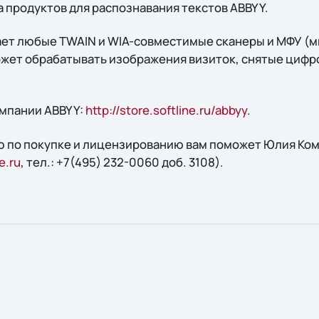
 продуктов для распознавания текстов ABBYY.
ет любые TWAIN и WIA-совместимые сканеры и МФУ (
может обрабатывать изображения визиток, снятые циф
омпании ABBYY:
http://store.softline.ru/abbyy
.
 по покупке и лицензированию вам поможет Юлия Кома
e.ru
, тел.: +7(495) 232-0060 доб. 3108).