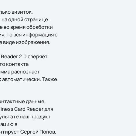
лько визиток,
 на одной странице.
е во время обработки
, то вся информация с
 в виде изображения.
 Reader 2.0 сверяет
го контакта
амма распознает
к автоматически. Также
онтактные данные,
iness Card Reader для
ультате наш продукт
мацию в
нтирует Сергей Попов,