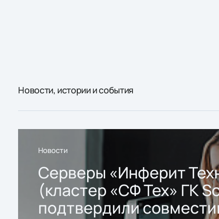
Новости, истории и события
Новости
Серверы «Инферит Тех
(кластер «СФ Тех» ГК So
подтвердили совмести