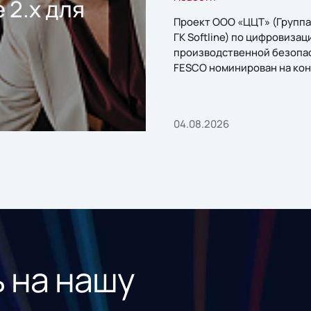
 2.x для
Проект ООО «ЦЦТ» (Группа
ГК Softline) по цифровизац
производственной безопа
FESCO номинирован на кон
«1С:Проект года»
04.08.2026
 на нашу