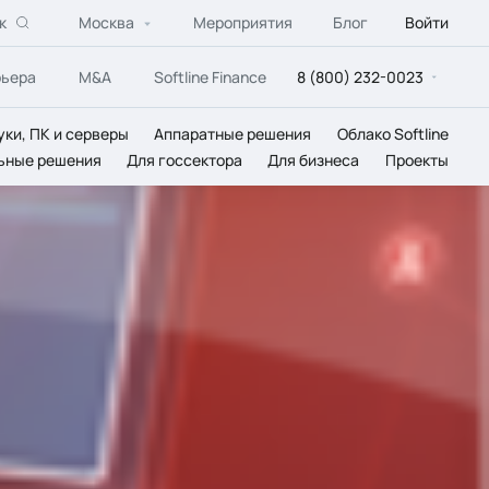
к
Москва
Мероприятия
Блог
Войти
рьера
M&A
Softline Finance
8 (800) 232-0023
уки, ПК и серверы
Аппаратные решения
Облако Softline
ьные решения
Для госсектора
Для бизнеса
Проекты