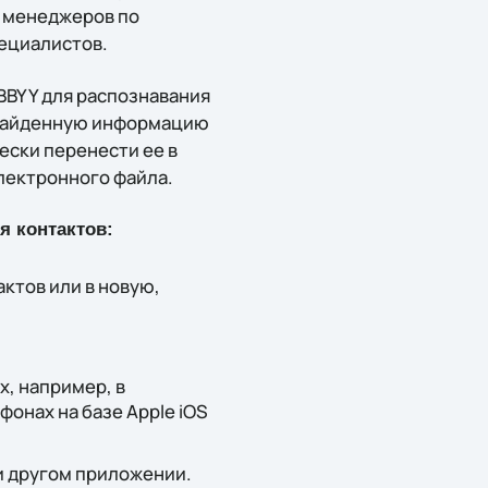
, менеджеров по
ециалистов.
ABBYY для распознавания
 Найденную информацию
ески перенести ее в
лектронного файла.
я контактов:
ктов или в новую,
х, например, в
фонах на базе Apple iOS
ли другом приложении.