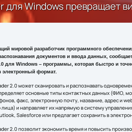
er для Windows превращает ви
ущий мировой разработчик программного обеспечения
 распознавания документов и ввода данных, сообщае
2.0 для Windows – программы, которая быстро и точ
в электронный формат.
ader 2.0 может сканировать и распознавать одновреме
пределяет основные типы контактных данных (ФИО, мо
онов, факс, электронную почту, название, адрес и we
 лица) и направляет их напрямую в систему управлени
Outlook, Salesforce или предлагает сохранить в электр
eader 2.0 позволит экономить время и повысить произ