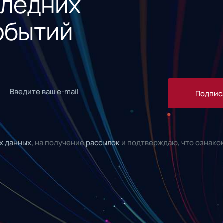
следних
обытий
Подпис
х данных,
на получение
рассылок
и подтверждаю, что ознако