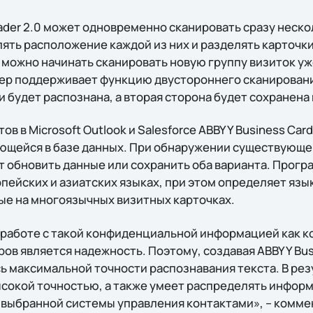
ader 2.0 может одновременно сканировать сразу неско
ять расположение каждой из них и разделять карточки
 можно начинать сканировать новую группу визиток уж
ер поддерживает функцию двустороннего сканирования
 будет распознана, а вторая сторона будет сохранена
в в Microsoft Outlook и Salesforce ABBYY Business Card
щейся в базе данных. При обнаружении существующе
 обновить данные или сохранить оба варианта. Прогр
пейских и азиатских языках, при этом определяет язы
ые на многоязычных визитных карточках.
 работе с такой конфиденциальной информацией как к
ов является надежность. Поэтому, создавая ABBYY Bus
ь максимальной точности распознавания текста. В рез
ысокой точностью, а также умеет распределять инфор
выбранной системы управления контактами», – комме