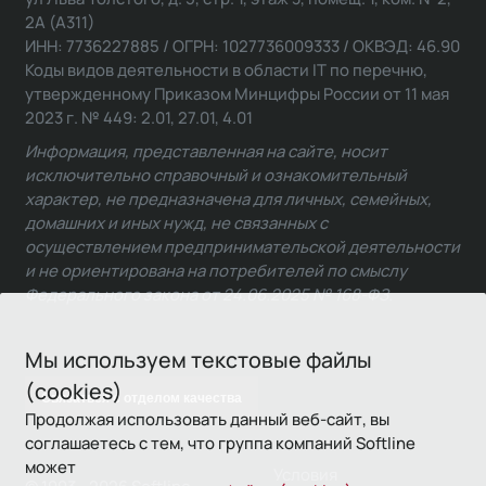
2А (А311)
ИНН: 7736227885 / ОГРН: 1027736009333 / ОКВЭД: 46.90
Коды видов деятельности в области IT по перечню,
утвержденному Приказом Минцифры России от 11 мая
2023 г. № 449: 2.01, 27.01, 4.01
Информация, представленная на сайте, носит
исключительно справочный и ознакомительный
характер, не предназначена для личных, семейных,
домашних и иных нужд, не связанных с
осуществлением предпринимательской деятельности
и не ориентирована на потребителей по смыслу
Федерального закона от 24.06.2025 № 168-ФЗ.
Мы используем текстовые файлы
(cookies)
Связаться с отделом качества
Продолжая использовать данный веб-сайт, вы
соглашаетесь с тем, что группа компаний Softline
может
Условия
© 1993—2026 Softline