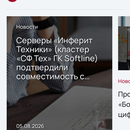
Новости
Серверы «Инферит
Техники» (кластер
«СФ Тех» ГК Softline)
подтвердили
совместимость с
Нов
решением Sharx
Storage 2.x для
Про
хранения данных
«Бо
ци
пр
05.08.2026