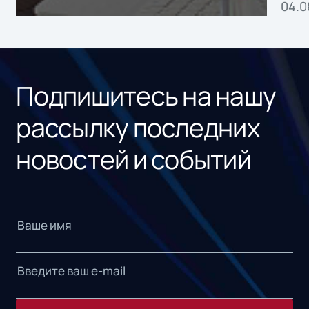
04.0
без
ном
«1С
Подпишитесь на нашу
рассылку последних
новостей и событий