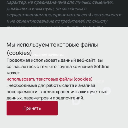
характер, не предназначена для личных, семейных,
домашних и иных нужд, не связанных с
осуществлением предпринимательской деятельности
и не ориентирована на потребителей по смыслу
Федерального закона от 24.06.2025 № 168-ФЗ.
Мы используем текстовые файлы
(cookies)
Связаться с отделом качества
Продолжая использовать данный веб-сайт, вы
соглашаетесь с тем, что группа компаний Softline
может
Условия
© 1993—2026 Softline
использовать текстовые файлы (cookies)
использования
, необходимые для работы сайта и анализа
посещаемости, в целях хранения ваших учетных
Политика
данных, параметров и предпочтений.
конфиденциальности
Принять
16+