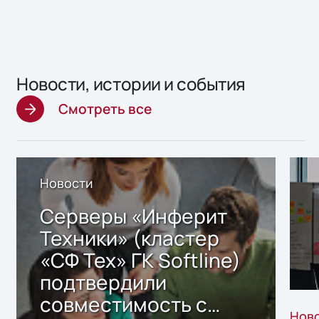
Новости, истории и события
Смотреть все
Новости
Серверы «Инферит
Техники» (кластер
«СФ Тех» ГК Softline)
подтвердили
совместимость с
Нов