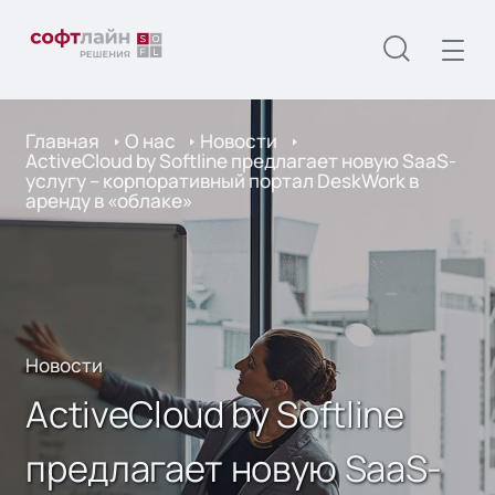
Главная
О нас
Новости
ActiveCloud by Softline предлагает новую SaaS-
услугу – корпоративный портал DeskWork в
аренду в «облаке»
Новости
ActiveCloud by Softline
предлагает новую SaaS-