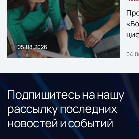
решением Sharx
Storage 2.x для
Про
хранения данных
«Бо
ци
пр
05.08.2026
04.0
без
ном
«1С
Подпишитесь на нашу
рассылку последних
новостей и событий