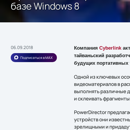
базе Windows 8
06.09.2018
Компания
Cyberlink
акт
тайваньский разработ
Подписаться в MAX
будущих портативных у
Одной из ключевых осо
видеоматериалов в рас
выполнять различные д
и склеивать фрагменты
PowerDirector предлаг
устройств они известн
зрелищными и придадут