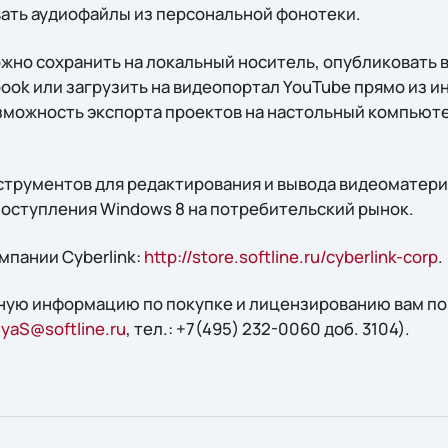
ать аудиофайлы из персональной фонотеки.
жно сохранить на локальный носитель, опубликовать 
book или загрузить на видеопортал YouTube прямо из 
можность экспорта проектов на настольный компьютер
трументов для редактирования и вывода видеоматери
 поступления Windows 8 на потребительский рынок.
мпании Cyberlink:
http://store.softline.ru/cyberlink-corp
.
ную информацию по покупке и лицензированию вам по
yaS@softline.ru
, тел.: +7(495) 232-0060 доб. 3104).