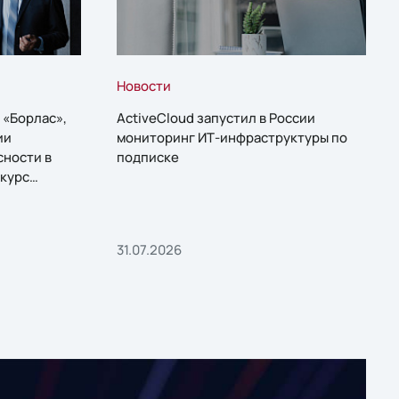
Новости
 «Борлас»,
ActiveCloud запустил в России
ии
мониторинг ИТ-инфраструктуры по
сности в
подписке
курс
31.07.2026