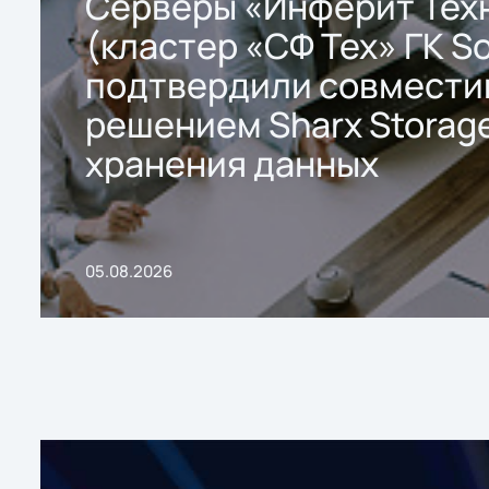
Серверы «Инферит Тех
(кластер «СФ Тех» ГК So
подтвердили совмести
решением Sharx Storage
хранения данных
05.08.2026