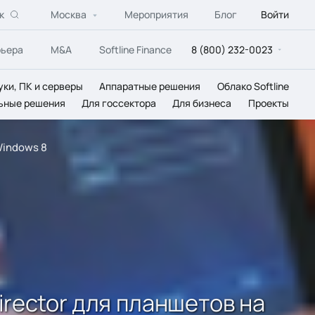
к
Москва
Мероприятия
Блог
Войти
рьера
M&A
Softline Finance
8 (800) 232-0023
уки, ПК и серверы
Аппаратные решения
Облако Softline
ьные решения
Для госсектора
Для бизнеса
Проекты
Windows 8
rector для планшетов на