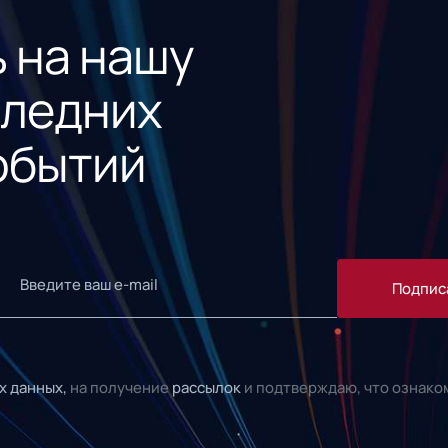
 на нашу
следних
обытий
Подпис
х данных,
на получение
рассылок
и подтверждаю, что ознако