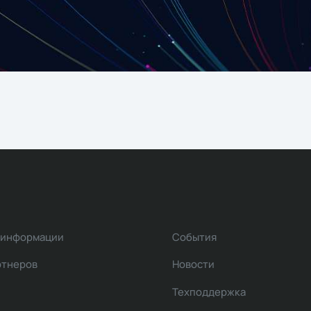
 информации
События
ртнеров
Новости
Техподдержка