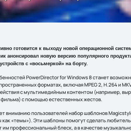
ивно готовится к выходу новой операционной сист
чик анонсировал новую версию популярного продук
стройств с «восьмеркой» на борту.
бенностей PowerDirector for Windows 8 станет возмож
пространенных форматах, включая MPEG 2, H.264 и MKV
ействия с мультимедийным контентом (например, выр
 фильма) с помощью естественных жестов.
ает вниманию пользователей набор шаблонов Magicstyl
ы как «темы»). Эти шаблоны помогут сделать любител
 им профессиональный блеск, а в качестве музыкаль