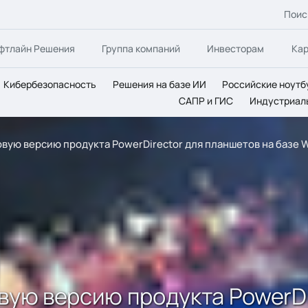
Поис
фтлайн Решения
Группа компаний
Инвесторам
Ка
Кибербезопасность
Решения на базе ИИ
Российские ноутб
САПР и ГИС
Индустриал
овую версию продукта PowerDirector для планшетов на базе 
овую версию продукта PowerDi