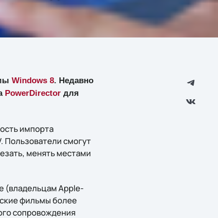
емы
Windows 8
. Недавно
та
PowerDirector
для
ность импорта
. Пользователи смогут
езать, менять местами
e (владельцам Apple-
ьские фильмы более
ного сопровождения