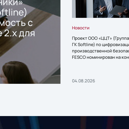
ники»
ftline)
мость с
Новости
 2.x для
Проект ООО «ЦЦТ» (Группа
ГК Softline) по цифровизац
производственной безопа
FESCO номинирован на кон
«1С:Проект года»
04.08.2026