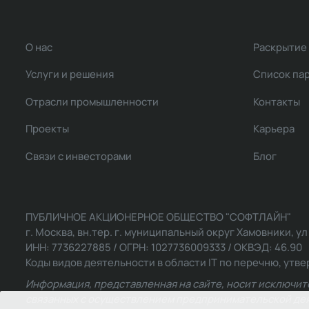
О нас
Раскрытие
Услуги и решения
Список па
Отрасли промышленности
Контакты
Проекты
Карьера
Связи с инвесторами
Блог
ПУБЛИЧНОЕ АКЦИОНЕРНОЕ ОБЩЕСТВО "СОФТЛАЙН"
г. Москва, вн.тер. г. муниципальный округ Хамовники, ул Ль
ИНН: 7736227885 / ОГРН: 1027736009333 / ОКВЭД: 46.90
Коды видов деятельности в области IT по перечню, утвер
Информация, представленная на сайте, носит исключит
связанных с осуществлением предпринимательской деят