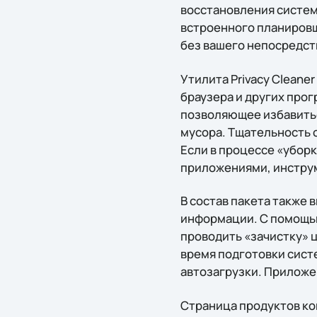
восстановления систем
встроенного планировщ
без вашего непосредст
Утилита Privacy Cleane
браузера и других прог
позволяющее избавитьс
мусора. Тщательность 
Если в процессе «убор
приложениями, инструм
В состав пакета также
информации. С помощью
проводить «зачистку» ц
время подготовки систе
автозагрузки. Приложе
Страница продуктов к