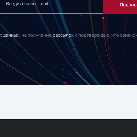
Подпис
х данных,
на получение
рассылок
и подтверждаю, что ознако