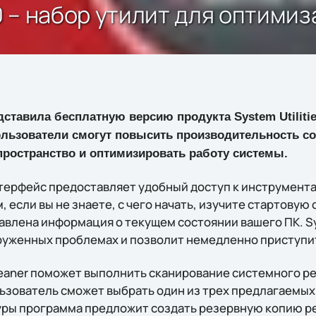
.0 – набор утилит для оптими
ставила бесплатную версию продукта System Utilitie
ользователи смогут повысить производительность со
пространство и оптимизировать работу системы.
терфейс предоставляет удобный доступ к инструмент
 если вы не знаете, с чего начать, изучите стартовую 
влена информация о текущем состоянии вашего ПК. Sys
руженных проблемах и позволит немедленно приступит
leaner поможет выполнить сканирование системного ре
ьзователь сможет выбрать один из трех предлагаемых 
ры программа предложит создать резервную копию ре