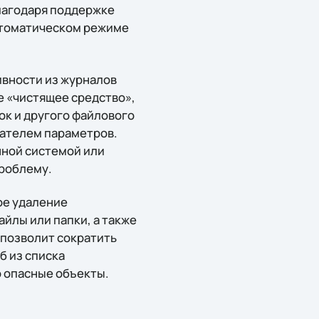
лагодаря поддержке
втоматическом режиме
ивности из журналов
е «чистящее средство»,
к и другого файлового
вателем параметров.
нной системой или
проблему.
ое удаление
йлы или папки, а также
 позволит сократить
б из списка
 опасные объекты.