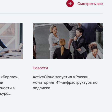
Смотреть все
Новости
 «Борлас»,
ActiveCloud запустил в России
ии
мониторинг ИТ-инфраструктуры по
сности в
подписке
курс