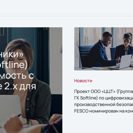
ники»
ftline)
мость с
Новости
 2.x для
Проект ООО «ЦЦТ» (Группа
ГК Softline) по цифровизац
производственной безопа
FESCO номинирован на кон
«1С:Проект года»