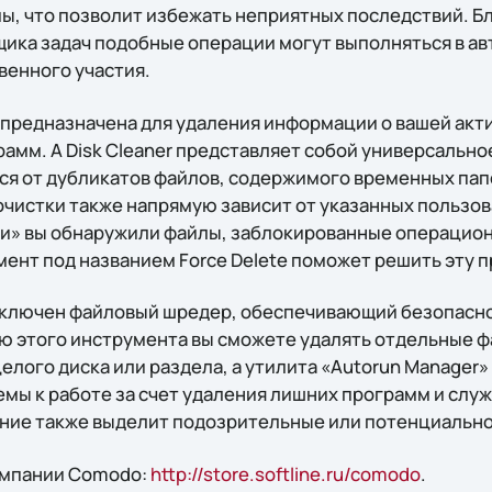
ы, что позволит избежать неприятных последствий. Б
ика задач подобные операции могут выполняться в а
венного участия.
r предназначена для удаления информации о вашей акт
рамм. А Disk Cleaner представляет собой универсально
я от дубликатов файлов, содержимого временных папо
очистки также напрямую зависит от указанных пользо
ки» вы обнаружили файлы, заблокированные операцио
ент под названием Force Delete поможет решить эту 
 включен файловый шредер, обеспечивающий безопасн
 этого инструмента вы сможете удалять отдельные фа
елого диска или раздела, а утилита «Autorun Manager»
мы к работе за счет удаления лишних программ и служ
ние также выделит подозрительные или потенциально
омпании Comodo:
http://store.softline.ru/comodo
.