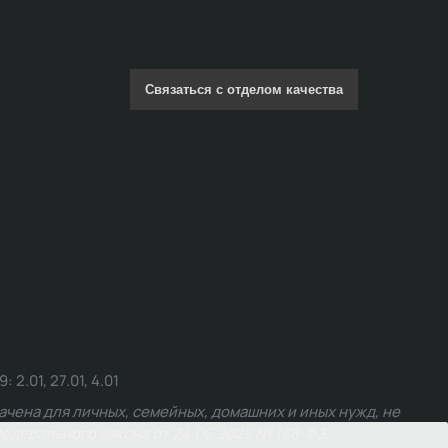
Связаться с отделом качества
.01, 27.01, 4.01
чена для личных, семейных, домашних и иных нужд, не
едерального закона от 24.06.2025 № 168-ФЗ.