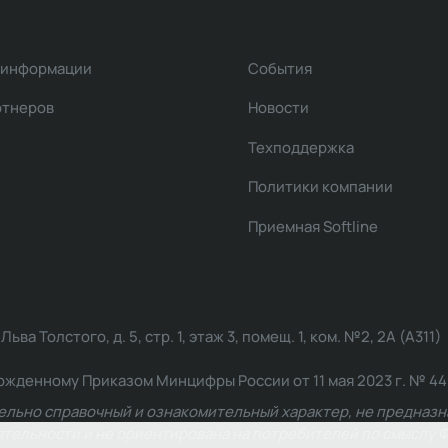
 информации
События
ртнеров
Новости
Техподдержка
Политики компании
Приемная Softline
ва Толстого, д. 5, стр. 1, этаж 3, помещ. 1, ком. №2, 2А (А311)
жденному Приказом Минцифры России от 11 мая 2023 г. № 449: 2
ельно справочный и ознакомительный характер, не предназна
ельности и не ориентирована на потребителей по смыслу Ф