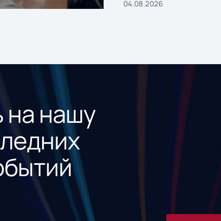
04.08.2026
 на нашу
следних
обытий