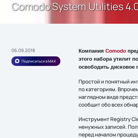
Comodo System Utilities 4
06.09.2018
Компания
Comodo
пред
этого набора утилит п
Подписаться в MAX
освободить дисковое 
Простой и понятный ин
по категориям. Впрочем,
наглядном виде предста
сообщит обо всех обна
Инструмент Registry C
ненужных записей. Пол
перед началом процеду