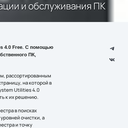
зации и обслуживания ПК
s 4.0 Free. С помощью
бственного ПК,
ам, рассортированным
страницу, на которой в
tem Utilities 4.0
ь к их решению.
естра в поисках
уровней очистки, а
естра и точку