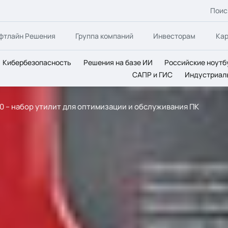
Поис
фтлайн Решения
Группа компаний
Инвесторам
Ка
Кибербезопасность
Решения на базе ИИ
Российские ноутб
САПР и ГИС
Индустриал
.0 – набор утилит для оптимизации и обслуживания ПК