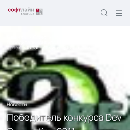
Главная
О нас
Новости
Победитель конкурса Dev Generation 2011 –
проект QReal – получит $100 тысяч
Новости
Победитель конкурса Dev