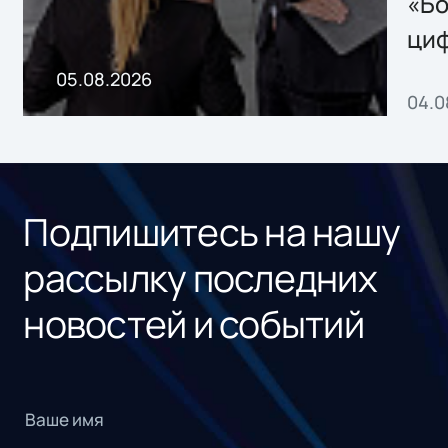
«Бо
ци
пр
05.08.2026
04.0
без
ном
«1С
Подпишитесь на нашу
рассылку последних
новостей и событий