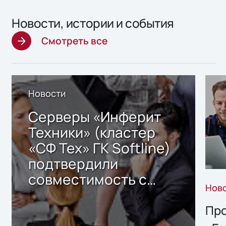
Новости, истории и события
Смотреть все
Новости
Серверы «Инферит
Техники» (кластер
«СФ Тех» ГК Softline)
подтвердили
совместимость с
Нов
решением Sharx
Storage 2.x для
Про
хранения данных