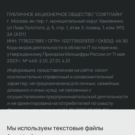
ПУБЛИЧНОЕ АКЦИОНЕРНОЕ ОБЩЕСТВО "СОФТЛАЙН"
г. Москва, вн.тер. г. муниципальный округ Хамовники,
ул Льва Толстого, д. 5, стр. 1, этаж 3, помещ. 1, ком. №2,
2А (А311)
ИНН: 7736227885 / ОГРН: 1027736009333 / ОКВЭД: 46.90
Коды видов деятельности в области IT по перечню,
утвержденному Приказом Минцифры России от 11 мая
2023 г. № 449: 2.01, 27.01, 4.01
Информация, представленная на сайте, носит
исключительно справочный и ознакомительный
характер, не предназначена для личных, семейных,
домашних и иных нужд, не связанных с
осуществлением предпринимательской деятельности
и не ориентирована на потребителей по смыслу
Федерального закона от 24.06.2025 № 168-ФЗ.
Мы используем текстовые файлы