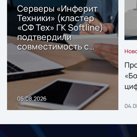
Серверы «Инферит
Техники» (кластер
«СФ Тех» ГК Softline)
подтвердили
совместимость с
Нов
решением Sharx
Storage 2.x для
Про
хранения данных
«Бо
ци
пр
05.08.2026
04.0
без
ном
«1С