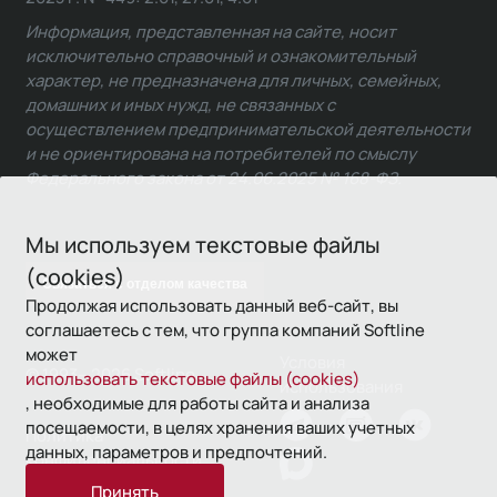
Информация, представленная на сайте, носит
исключительно справочный и ознакомительный
характер, не предназначена для личных, семейных,
домашних и иных нужд, не связанных с
осуществлением предпринимательской деятельности
и не ориентирована на потребителей по смыслу
Федерального закона от 24.06.2025 № 168-ФЗ.
Мы используем текстовые файлы
(cookies)
Связаться с отделом качества
Продолжая использовать данный веб-сайт, вы
соглашаетесь с тем, что группа компаний Softline
может
Условия
© 1993—2026 Softline
использовать текстовые файлы (cookies)
использования
, необходимые для работы сайта и анализа
посещаемости, в целях хранения ваших учетных
Политика
данных, параметров и предпочтений.
конфиденциальности
Принять