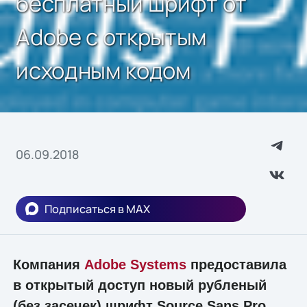
бесплатный шрифт от
Adobe с открытым
исходным кодом
06.09.2018
Подписаться в MAX
Компания
Adobe Systems
предоставила
в открытый доступ новый рубленый
(без засечек) шрифт Source Sans Pro.