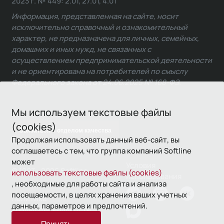
2023 г. № 449: 2.01, 27.01, 4.01
Информация, представленная на сайте, носит
исключительно справочный и ознакомительный
характер, не предназначена для личных, семейных,
домашних и иных нужд, не связанных с
осуществлением предпринимательской деятельности
и не ориентирована на потребителей по смыслу
Федерального закона от 24.06.2025 № 168-ФЗ.
Мы используем текстовые файлы
(cookies)
Связаться с отделом качества
Продолжая использовать данный веб-сайт, вы
соглашаетесь с тем, что группа компаний Softline
может
Условия
© 1993—2026 Softline
использовать текстовые файлы (cookies)
использования
, необходимые для работы сайта и анализа
посещаемости, в целях хранения ваших учетных
Политика
данных, параметров и предпочтений.
конфиденциальности
Принять