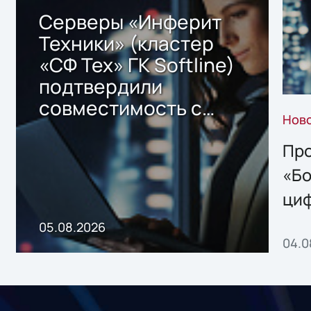
Серверы «Инферит
Техники» (кластер
«СФ Тех» ГК Softline)
подтвердили
совместимость с
Нов
решением Sharx
Storage 2.x для
Про
хранения данных
«Бо
ци
пр
05.08.2026
04.0
без
ном
«1С