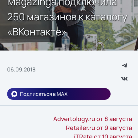
Magazinga подключила
250 магазинов к каталогу
«ВКонтакте»
06.09.2018
Подписаться в MAX
Advertology.ru от 8 августа
Retailer.ru от 9 августа
iTRate от 10 августа