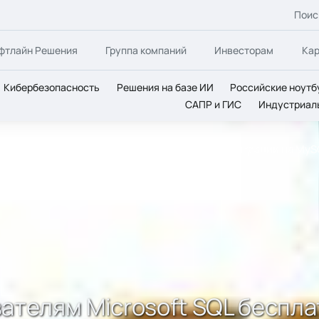
Поис
фтлайн Решения
Группа компаний
Инвесторам
Ка
Кибербезопасность
Решения на базе ИИ
Российские ноутб
САПР и ГИС
Индустриал
вателям Microsoft SQL бесплатные средства миграции на My
вателям Microsoft SQL беспл