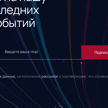
следних
обытий
Подпис
х данных,
на получение
рассылок
и подтверждаю, что ознако