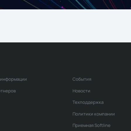
 информации
События
ртнеров
Новости
Техподдержка
Политики компании
Приемная Softline