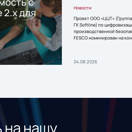
мость с
Новости
 2.x для
Проект ООО «ЦЦТ» (Группа
ГК Softline) по цифровизац
производственной безопа
FESCO номинирован на кон
«1С:Проект года»
04.08.2026
 на нашу