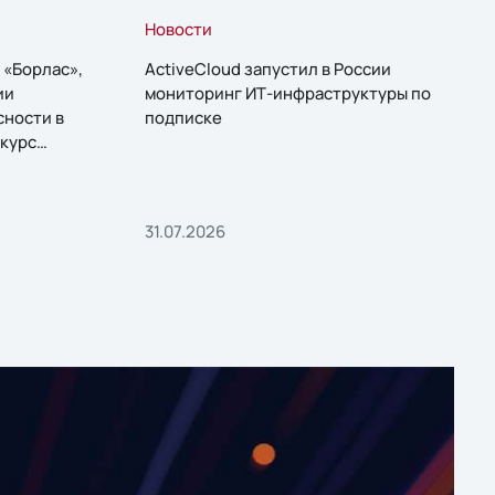
Новости
 «Борлас»,
ActiveCloud запустил в России
ии
мониторинг ИТ-инфраструктуры по
сности в
подписке
курс
31.07.2026