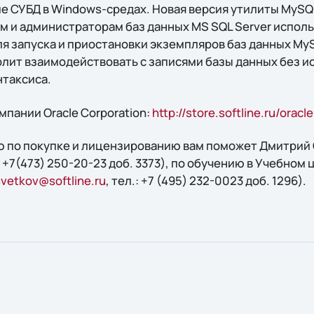
 СУБД в Windows-средах. Новая версия утилиты MySQL 
м и администраторам баз данных MS SQL Server испол
ля запуска и приостановки экземпляров баз данных M
зволит взаимодействовать с записями базы данных без 
таксиса.
пании Oracle Corporation:
http://store.softline.ru/oracle
 по покупке и лицензированию вам поможет Дмитрий О
.: +7(473) 250-20-23 доб. 3373), по обучению в Учебном 
svetkov@softline.ru
, тел.: +7 (495) 232-0023 доб. 1296).