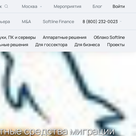
к
Москва
Мероприятия
Блог
Войти
рьера
M&A
Softline Finance
8 (800) 232-0023
уки, ПК и серверы
Аппаратные решения
Облако Softline
ьные решения
Для госсектора
Для бизнеса
Проекты
SQL
атные средства миграции