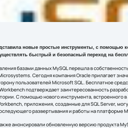
дставила новые простые инструменты, с помощью к
осуществлять быстрый и безопасный переход на бес
вления базами данных MySQL перешла в собственность
Microsystems. Сегодня компания Oracle прилагает зна
орону пользователей Microsoft SQL. Бесплатное средс
L Workbench подтверждает заинтересованность разраб
тории. С помощью нового инструмента, встроенного 
orkbench, приложения, созданные для SQL Server, могу
оследующего развертывания и работы на платформе M
также анонсировали обновленную версию продукта MySQ