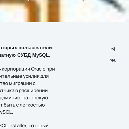
оторых пользователи
платную СУБД MySQL.
 корпорации Oracle при
чительные усилия для
тво миграции с
отчика в расширении
в администраторскую
т быть с легкостью
ySQL.
L Installer, который