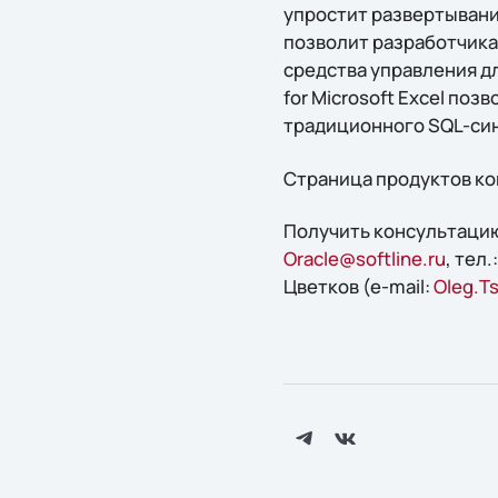
упростит развертывание
позволит разработчика
средства управления д
for Microsoft Excel по
традиционного SQL-син
Страница продуктов ком
Получить консультацию
Oracle@softline.ru
, тел
Цветков (e-mail:
Oleg.T