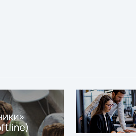
ники»
ftline)