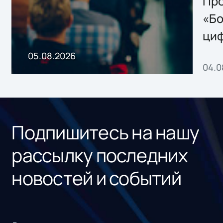
Storage 2.x для
Про
хранения данных
«Бо
ци
пр
05.08.2026
04.0
без
ном
«1С
Подпишитесь на нашу
рассылку последних
новостей и событий