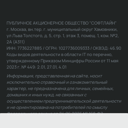
ПУБЛИЧНОЕ АКЦИОНЕРНОЕ ОБЩЕСТВО "СОФТЛАЙН"
г. Москва, вн.тер. г. муниципальный округ Хамовники,
ул Льва Толстого, д. 5, стр. 1, этаж 3, помещ. 1, ком. №2,
2А (А311)
ИНН: 7736227885 / ОГРН: 1027736009333 / ОКВЭД: 46.90
Коды видов деятельности в области IT по перечню,
утвержденному Приказом Минцифры России от 11 мая
2023 г. № 449: 2.01, 27.01, 4.01
Информация, представленная на сайте, носит
исключительно справочный и ознакомительный
характер, не предназначена для личных, семейных,
домашних и иных нужд, не связанных с
осуществлением предпринимательской деятельности
и не ориентирована на потребителей по смыслу
Федерального закона от 24.06.2025 № 168-ФЗ.