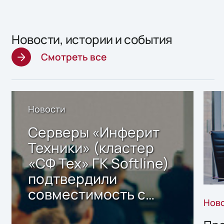
Новости, истории и события
Смотреть все
Новости
Серверы «Инферит
Техники» (кластер
«СФ Тех» ГК Softline)
подтвердили
совместимость с
Нов
решением Sharx