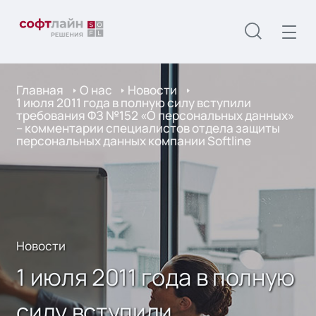
Главная
О нас
Новости
1 июля 2011 года в полную силу вступили
требования ФЗ №152 «О персональных данных»
– комментарии специалистов отдела защиты
персональных данных компании Softline
Новости
1 июля 2011 года в полную
силу вступили