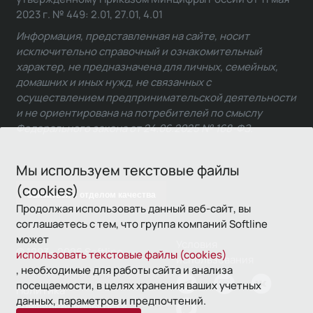
2023 г. № 449: 2.01, 27.01, 4.01
Информация, представленная на сайте, носит
исключительно справочный и ознакомительный
характер, не предназначена для личных, семейных,
домашних и иных нужд, не связанных с
осуществлением предпринимательской деятельности
и не ориентирована на потребителей по смыслу
Федерального закона от 24.06.2025 № 168-ФЗ.
Мы используем текстовые файлы
(cookies)
Связаться с отделом качества
Продолжая использовать данный веб-сайт, вы
соглашаетесь с тем, что группа компаний Softline
может
Условия
© 1993—2026 Softline
использовать текстовые файлы (cookies)
использования
, необходимые для работы сайта и анализа
посещаемости, в целях хранения ваших учетных
Политика
данных, параметров и предпочтений.
конфиденциальности