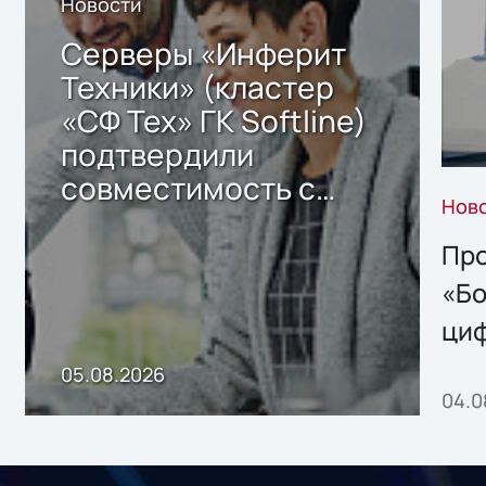
Новости
Серверы «Инферит
Техники» (кластер
«СФ Тех» ГК Softline)
подтвердили
совместимость с
Нов
решением Sharx
Storage 2.x для
Про
хранения данных
«Бо
ци
пр
05.08.2026
04.0
без
ном
«1С