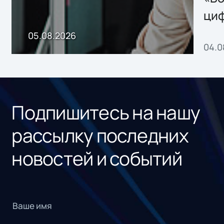
ци
пр
05.08.2026
04.0
без
ном
«1С
Подпишитесь на нашу
рассылку последних
новостей и событий