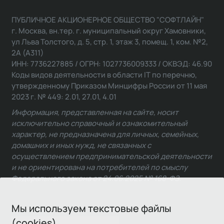
ПУБЛИЧНОЕ АКЦИОНЕРНОЕ ОБЩЕСТВО "СОФТЛАЙН"
г. Москва, вн.тер. г. муниципальный округ Хамовники,
ул Льва Толстого, д. 5, стр. 1, этаж 3, помещ. 1, ком. №2,
2А (А311)
ИНН: 7736227885 / ОГРН: 1027736009333 / ОКВЭД: 46.90
Коды видов деятельности в области IT по перечню,
утвержденному Приказом Минцифры России от 11 мая
2023 г. № 449: 2.01, 27.01, 4.01
Информация, представленная на сайте, носит
исключительно справочный и ознакомительный
характер, не предназначена для личных, семейных,
домашних и иных нужд, не связанных с
осуществлением предпринимательской деятельности
и не ориентирована на потребителей по смыслу
Федерального закона от 24.06.2025 № 168-ФЗ.
Мы используем текстовые файлы
(cookies)