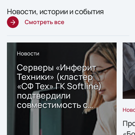
Новости, истории и события
Смотреть все
Новости
Серверы «Инферит
Техники» (кластер
«СФ Тех» ГК Softline)
подтвердили
совместимость с
Нов
решением Sharx
Storage 2.x для
Про
хранения данных
«Бо