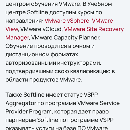
центром обучения VMware. В Учебном
центре Softline доступны курсы по
направления:
VMware vSphere
,
VMware
View
, VMware vCloud,
VMware Site Recovery
Manager
, VMware Capacity Planner.
Обучение проводится в очном и
дистанционном форматах
авторизованными инструкторами,
подтвердившими свою квалификацию в
области продуктов VMware.
Также Softline имеет статус VSPP
Aggregator по программе VMware Service
Provider Program, которая дает право
партнерам Softline по программе VSPP
оказывать услуги на базе ПО VMware