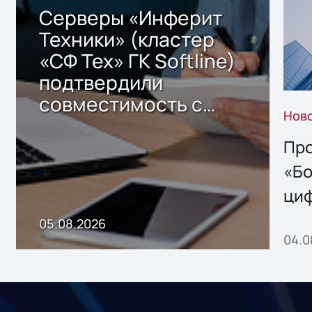
Серверы «Инферит
Техники» (кластер
«СФ Тех» ГК Softline)
подтвердили
совместимость с
Нов
решением Sharx
Storage 2.x для
Про
хранения данных
«Бо
ци
пр
05.08.2026
04.0
без
ном
«1С