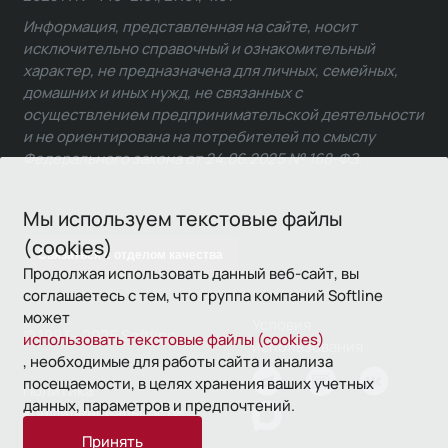
Информация, представленная на сайте, носит
исключительно справочный и ознакомительный
характер, не предназначена для личных, семейных,
домашних и иных нужд, не связанных с
осуществлением предпринимательской деятельности
и не ориентирована на потребителей по смыслу
Федерального закона от 24.06.2025 № 168-ФЗ.
Мы используем текстовые файлы
(cookies)
Связаться с отделом качества
Продолжая использовать данный веб-сайт, вы
соглашаетесь с тем, что группа компаний Softline
может
Условия
© 1993—2026 Softline
использовать текстовые файлы (cookies)
использования
, необходимые для работы сайта и анализа
посещаемости, в целях хранения ваших учетных
Политика
данных, параметров и предпочтений.
конфиденциальности
Принять