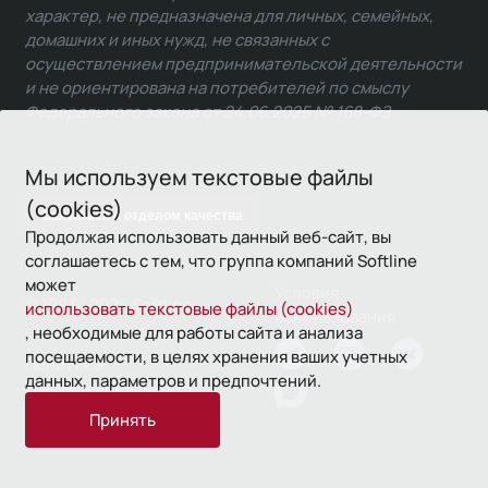
характер, не предназначена для личных, семейных,
домашних и иных нужд, не связанных с
осуществлением предпринимательской деятельности
и не ориентирована на потребителей по смыслу
Федерального закона от 24.06.2025 № 168-ФЗ.
Мы используем текстовые файлы
(cookies)
Связаться с отделом качества
Продолжая использовать данный веб-сайт, вы
соглашаетесь с тем, что группа компаний Softline
может
Условия
© 1993—2026 Softline
использовать текстовые файлы (cookies)
использования
, необходимые для работы сайта и анализа
посещаемости, в целях хранения ваших учетных
Политика
данных, параметров и предпочтений.
конфиденциальности
Принять
16+