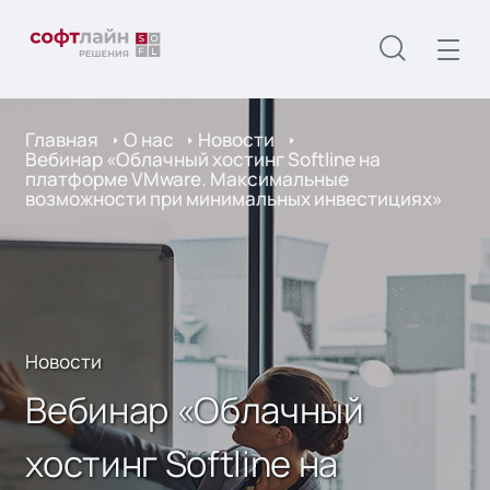
Главная
О нас
Новости
Вебинар «Облачный хостинг Softline на
платформе VMware. Максимальные
возможности при минимальных инвестициях»
Новости
Вебинар «Облачный
хостинг Softline на