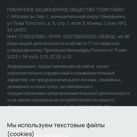
ПУБЛИЧНОЕ АКЦИОНЕРНОЕ ОБЩЕСТВО "СОФТЛАЙН"
г. Москва, вн.тер. г. муниципальный округ Хамовники,
ул Льва Толстого, д. 5, стр. 1, этаж 3, помещ. 1, ком. №2,
2А (А311)
ИНН: 7736227885 / ОГРН: 1027736009333 / ОКВЭД: 46.90
Коды видов деятельности в области IT по перечню,
утвержденному Приказом Минцифры России от 11 мая
2023 г. № 449: 2.01, 27.01, 4.01
Информация, представленная на сайте, носит
исключительно справочный и ознакомительный
характер, не предназначена для личных, семейных,
домашних и иных нужд, не связанных с
осуществлением предпринимательской деятельности
и не ориентирована на потребителей по смыслу
Федерального закона от 24.06.2025 № 168-ФЗ.
Мы используем текстовые файлы
(cookies)
Связаться с отделом качества