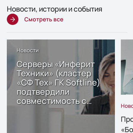
Новости, истории и события
Смотреть все
Новости
Серверы «Инферит
Техники» (кластер
«СФ Тех» ГК Softline)
подтвердили
совместимость с
Нов
решением Sharx
Storage 2.x для
Про
хранения данных
«Бо