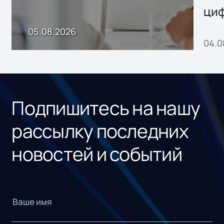
ци
пр
05.08.2026
04.0
без
ном
«1С
Подпишитесь на нашу
рассылку последних
новостей и событий