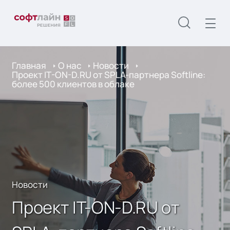
Главная
О нас
Новости
Проект IT-ON-D.RU от SPLA-партнера Softline:
более 500 клиентов в облаке
Новости
Проект IT-ON-D.RU от