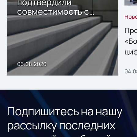
подтвердили
совместимость с
Нов
решением Sharx
Storage 2.x для
Про
хранения данных
«Бо
ци
пр
05.08.2026
04.0
без
ном
«1С
Подпишитесь на нашу
рассылку последних