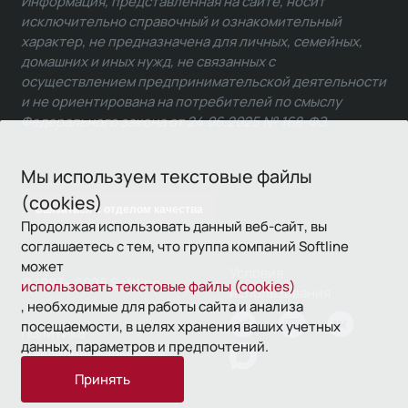
Информация, представленная на сайте, носит
исключительно справочный и ознакомительный
характер, не предназначена для личных, семейных,
домашних и иных нужд, не связанных с
осуществлением предпринимательской деятельности
и не ориентирована на потребителей по смыслу
Федерального закона от 24.06.2025 № 168-ФЗ.
Мы используем текстовые файлы
(cookies)
Связаться с отделом качества
Продолжая использовать данный веб-сайт, вы
соглашаетесь с тем, что группа компаний Softline
может
Условия
© 1993—2026 Softline
использовать текстовые файлы (cookies)
использования
, необходимые для работы сайта и анализа
посещаемости, в целях хранения ваших учетных
Политика
данных, параметров и предпочтений.
конфиденциальности
Принять
16+