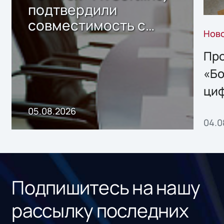
подтвердили
совместимость с
Нов
решением Sharx
Storage 2.x для
Про
хранения данных
«Бо
ци
пр
05.08.2026
04.0
без
ном
«1С
Подпишитесь на нашу
рассылку последних