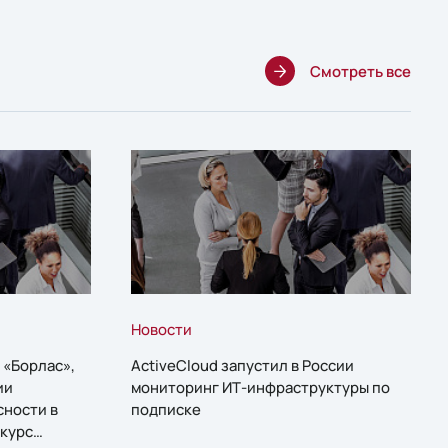
Смотреть все
Новости
 «Борлас»,
ActiveCloud запустил в России
ии
мониторинг ИТ-инфраструктуры по
сности в
подписке
курс