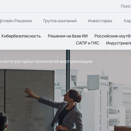
Поис
фтлайн Решения
Группа компаний
Инвесторам
Ка
Кибербезопасность
Решения на базе ИИ
Российские ноутб
САПР и ГИС
Индустриал
им интегратором технологий виртуализации