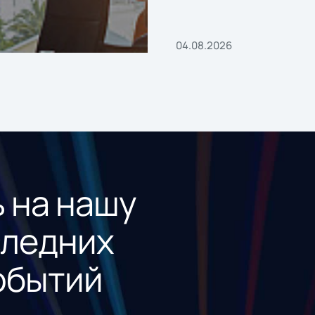
«1С:Проект года»
04.08.2026
 на нашу
следних
обытий