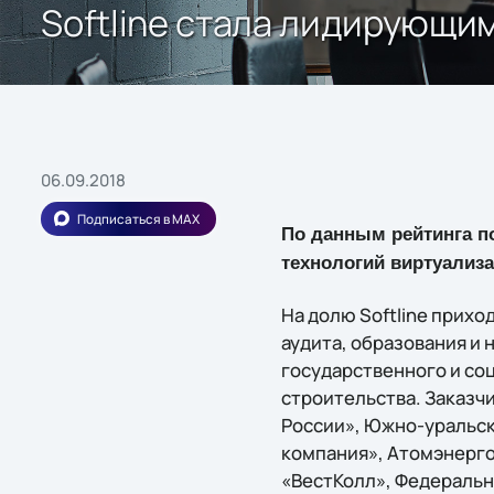
Softline стала лидирующи
06.09.2018
Подписаться в MAX
По данным рейтинга по
технологий виртуализа
На долю Softline прихо
аудита, образования и
государственного и со
строительства. Заказч
России», Южно-уральс
компания», Атомэнерго
«ВестКолл», Федеральн