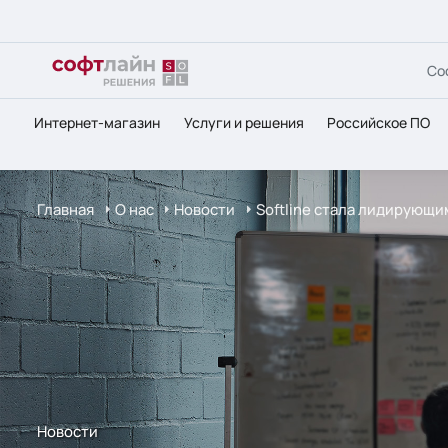
Со
Интернет-магазин
Услуги и решения
Российское ПО
Главная
О нас
Новости
Softline стала лидирующ
Новости