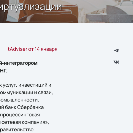
виртуализации
tAdviser от 14 января
ей-интегратором
НГ.
 услуг, инвестиций и
коммуникации и связи,
промышленности,
ий банк Сбербанка
 процессинговая
 сетевая компания»,
Правительство