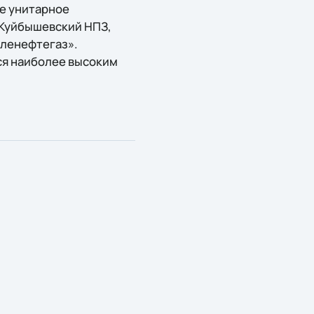
е унитарное
 Куйбышевский НПЗ,
аленефтегаз».
тся наиболее высоким