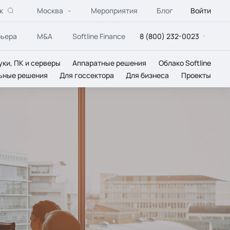
к
Москва
Мероприятия
Блог
Войти
рьера
M&A
Softline Finance
8 (800) 232-0023
уки, ПК и серверы
Аппаратные решения
Облако Softline
ьные решения
Для госсектора
Для бизнеса
Проекты