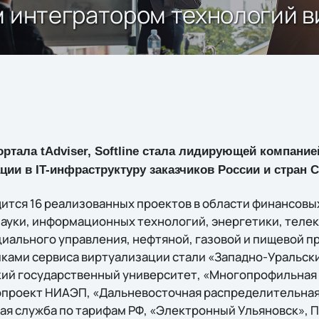
м интегратором технологий 
ртала tAdviser, Softline стала лидирующей компани
ции в IT-инфраструктуру заказчиков России и стран С
дится 16 реализованных проектов в области финансовых
 науки, информационных технологий, энергетики, теле
циального управления, нефтяной, газовой и пищевой 
иками сервиса виртуализации стали «Западно-Уральск
кий государственный университет, «Многопрофильная
проект НИАЭП, «Дальневосточная распределительная
ая служба по тарифам РФ, «Электронный Ульяновск», 