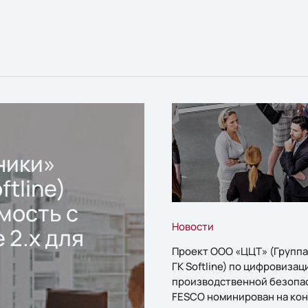
ники»
ftline)
мость с
Новости
 2.x для
Проект ООО «ЦЦТ» (Группа
ГК Softline) по цифровизац
производственной безопа
FESCO номинирован на кон