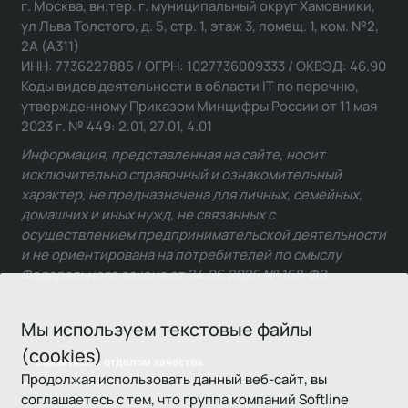
г. Москва, вн.тер. г. муниципальный округ Хамовники,
ул Льва Толстого, д. 5, стр. 1, этаж 3, помещ. 1, ком. №2,
2А (А311)
ИНН: 7736227885 / ОГРН: 1027736009333 / ОКВЭД: 46.90
Коды видов деятельности в области IT по перечню,
утвержденному Приказом Минцифры России от 11 мая
2023 г. № 449: 2.01, 27.01, 4.01
Информация, представленная на сайте, носит
исключительно справочный и ознакомительный
характер, не предназначена для личных, семейных,
домашних и иных нужд, не связанных с
осуществлением предпринимательской деятельности
и не ориентирована на потребителей по смыслу
Федерального закона от 24.06.2025 № 168-ФЗ.
Мы используем текстовые файлы
(cookies)
Связаться с отделом качества
Продолжая использовать данный веб-сайт, вы
соглашаетесь с тем, что группа компаний Softline