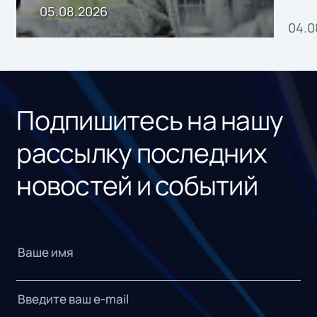
пр
05.08.2026
04.0
без
ном
«1С
Подпишитесь на нашу
рассылку последних
новостей и событий