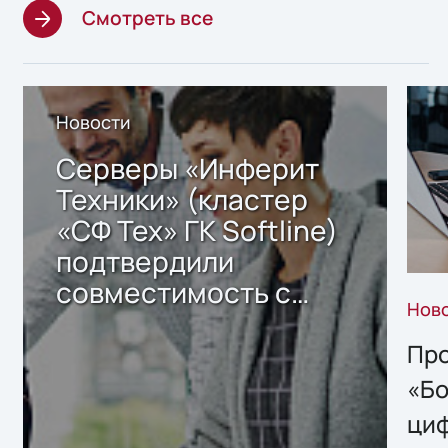
Смотреть все
Новости
Серверы «Инферит
Техники» (кластер
«СФ Тех» ГК Softline)
подтвердили
совместимость с
Нов
решением Sharx
Storage 2.x для
Про
хранения данных
«Бо
ци