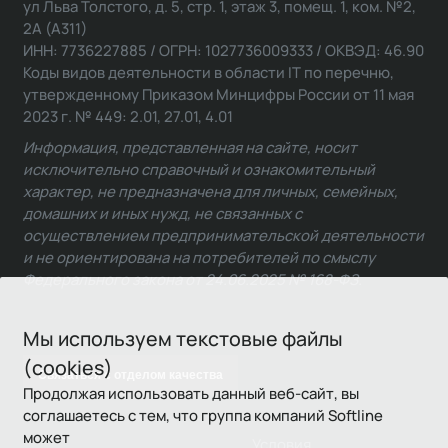
ул Льва Толстого, д. 5, стр. 1, этаж 3, помещ. 1, ком. №2,
2А (А311)
ИНН: 7736227885 / ОГРН: 1027736009333 / ОКВЭД: 46.90
Коды видов деятельности в области IT по перечню,
утвержденному Приказом Минцифры России от 11 мая
2023 г. № 449: 2.01, 27.01, 4.01
Информация, представленная на сайте, носит
исключительно справочный и ознакомительный
характер, не предназначена для личных, семейных,
домашних и иных нужд, не связанных с
осуществлением предпринимательской деятельности
и не ориентирована на потребителей по смыслу
Федерального закона от 24.06.2025 № 168-ФЗ.
Мы используем текстовые файлы
(cookies)
Связаться с отделом качества
Продолжая использовать данный веб-сайт, вы
соглашаетесь с тем, что группа компаний Softline
может
Условия