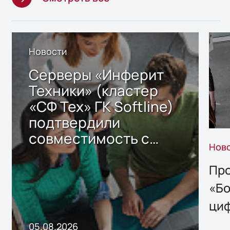
Новости
Серверы «Инферит
Техники» (кластер
«СФ Тех» ГК Softline)
подтвердили
совместимость с
Нов
решением Sharx
Storage 2.x для
Про
хранения данных
«Бо
ци
пр
05.08.2026