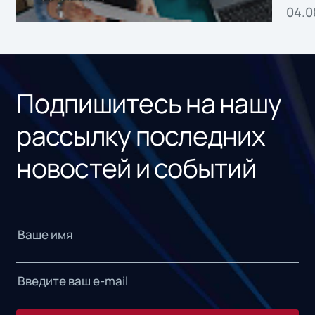
04.0
без
ном
«1С
Подпишитесь на нашу
рассылку последних
новостей и событий