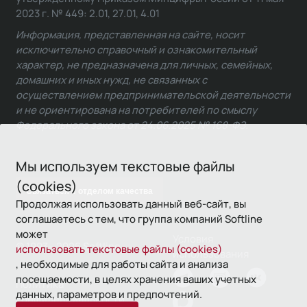
2023 г. № 449: 2.01, 27.01, 4.01
Информация, представленная на сайте, носит
исключительно справочный и ознакомительный
характер, не предназначена для личных, семейных,
домашних и иных нужд, не связанных с
осуществлением предпринимательской деятельности
и не ориентирована на потребителей по смыслу
Федерального закона от 24.06.2025 № 168-ФЗ.
Мы используем текстовые файлы
(cookies)
Связаться с отделом качества
Продолжая использовать данный веб-сайт, вы
соглашаетесь с тем, что группа компаний Softline
может
Условия
© 1993—2026 Softline
использовать текстовые файлы (cookies)
использования
, необходимые для работы сайта и анализа
посещаемости, в целях хранения ваших учетных
Политика
данных, параметров и предпочтений.
конфиденциальности