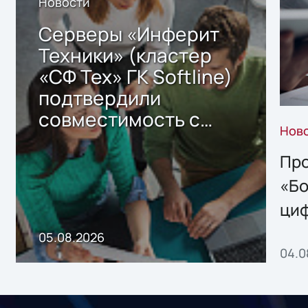
Новости
Серверы «Инферит
Техники» (кластер
«СФ Тех» ГК Softline)
подтвердили
совместимость с
Нов
решением Sharx
Storage 2.x для
Про
хранения данных
«Бо
ци
пр
05.08.2026
04.0
без
ном
«1С