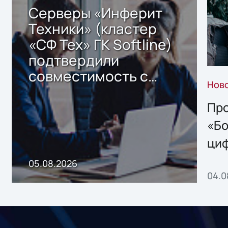
Серверы «Инферит
Техники» (кластер
«СФ Тех» ГК Softline)
подтвердили
совместимость с
Нов
решением Sharx
Storage 2.x для
Про
хранения данных
«Бо
ци
пр
05.08.2026
04.0
без
ном
«1С