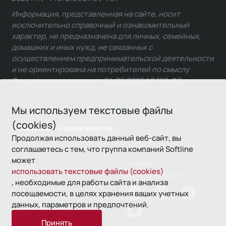
Информация, представленная на сайте, носит
исключительно справочный и ознакомительный
характер, не предназначена для личных, семейных,
домашних и иных нужд, не связанных с
осуществлением предпринимательской деятельности
и не ориентирована на потребителей по смыслу
Федерального закона от 24.06.2025 № 168-ФЗ.
Мы используем текстовые файлы
(cookies)
Связаться с отделом качества
Продолжая использовать данный веб-сайт, вы
соглашаетесь с тем, что группа компаний Softline
может
Условия
© 1993—2026 Softline
использовать текстовые файлы (cookies)
использования
, необходимые для работы сайта и анализа
посещаемости, в целях хранения ваших учетных
Политика
данных, параметров и предпочтений.
конфиденциальности
Принять