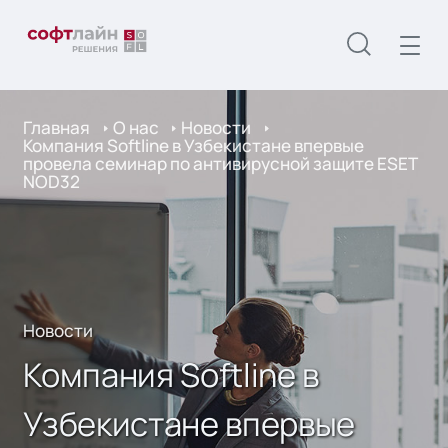
Главная
О нас
Новости
Компания Softline в Узбекистане впервые
провела семинар по антивирусной защите ESET
NOD32
Новости
Компания Softline в
Узбекистане впервые