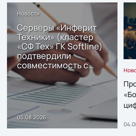
Новости
Серверы «Инферит
Техники» (кластер
«СФ Тех» ГК Softline)
подтвердили
совместимость с
Нов
решением Sharx
Storage 2.x для
Про
хранения данных
«Бо
ци
пр
05.08.2026
04.0
без