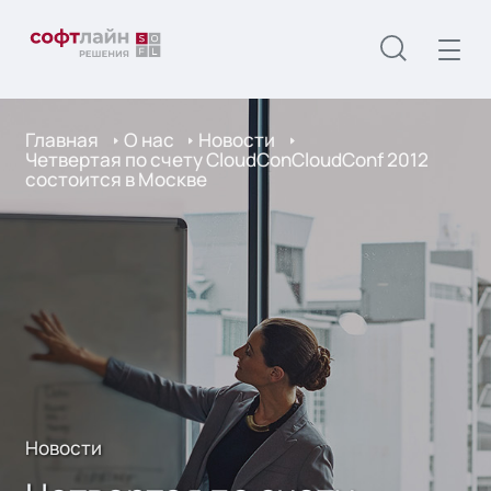
Главная
О нас
Новости
Четвертая по счету CloudConCloudConf 2012
состоится в Москве
Новости