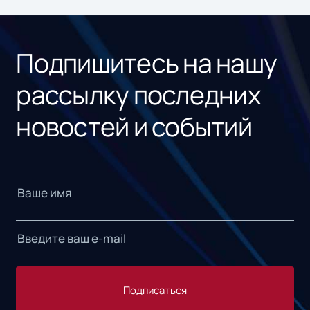
ном
«1С
Подпишитесь на нашу
рассылку последних
новостей и событий
Подписаться