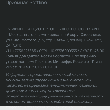
Приемная Softline
ПУБЛИЧНОЕ АКЦИОНЕРНОЕ ОБЩЕСТВО "СОФТЛАЙН"
г. Москва, вн.тер. г. муниципальный округ Хамовники,
ул Льва Толстого, д. 5, стр. 1, этаж 3, помещ. 1, ком. №2,
2А (А311)
ИНН: 7736227885 / ОГРН: 1027736009333 / ОКВЭД: 46.90
Коды видов деятельности в области IT по перечню,
утвержденному Приказом Минцифры России от 11 мая
2023 г. № 449: 2.01, 27.01, 4.01
Информация, представленная на сайте, носит
исключительно справочный и ознакомительный
характер, не предназначена для личных, семейных,
домашних и иных нужд, не связанных с
осуществлением предпринимательской деятельности
и не ориентирована на потребителей по смыслу
Федерального закона от 24.06.2025 № 168-ФЗ.