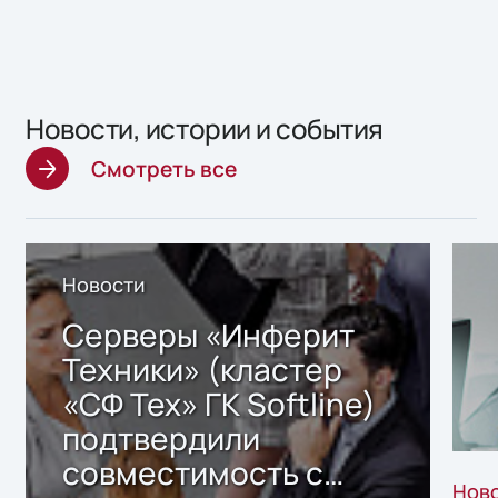
Новости, истории и события
Смотреть все
Новости
Серверы «Инферит
Техники» (кластер
«СФ Тех» ГК Softline)
подтвердили
совместимость с
Нов