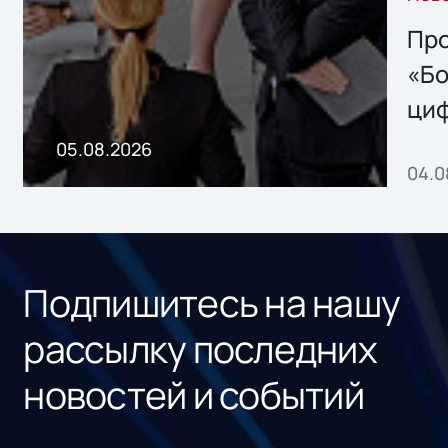
решением Sharx
Storage 2.x для
Про
хранения данных
«Бо
ци
пр
05.08.2026
04.0
без
ном
«1С
Подпишитесь на нашу
рассылку последних
новостей и событий