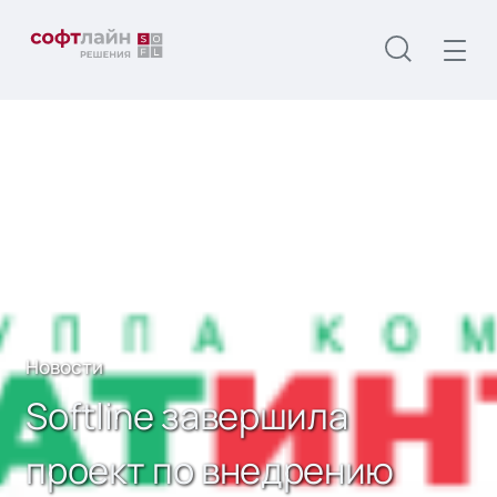
Главная
О нас
Новости
Softline завершила проект по внедрению
системы управления и мониторинга ИТ-
инфраструктуры в ООО «ТатАвтоматизация»
Новости
Softline завершила
проект по внедрению