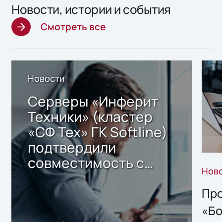
Новости, истории и события
Смотреть все
Новости
Серверы «Инферит
Техники» (кластер
«СФ Тех» ГК Softline)
подтвердили
совместимость с
Нов
решением Sharx
Storage 2.x для
Про
хранения данных
«Бо