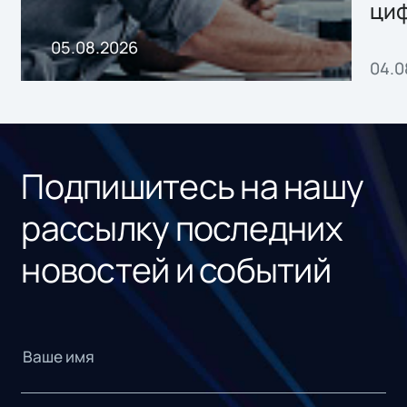
ци
пр
05.08.2026
04.0
без
ном
«1С
Подпишитесь на нашу
рассылку последних
новостей и событий