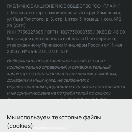
ПУБЛИЧНОЕ АКЦИОНЕРНОЕ ОБЩЕСТВО "СОФТЛАЙН"
г. Москва, вн.тер. г. муниципальный округ Хамовники,
ул Льва Толстого, д. 5, стр. 1, этаж 3, помещ. 1, ком. №2,
2А (А311)
ИНН: 7736227885 / ОГРН: 1027736009333 / ОКВЭД: 46.90
Коды видов деятельности в области IT по перечню,
утвержденному Приказом Минцифры России от 11 мая
2023 г. № 449: 2.01, 27.01, 4.01
Информация, представленная на сайте, носит
исключительно справочный и ознакомительный
характер, не предназначена для личных, семейных,
домашних и иных нужд, не связанных с
осуществлением предпринимательской деятельности
и не ориентирована на потребителей по смыслу
Федерального закона от 24.06.2025 № 168-ФЗ.
Мы используем текстовые файлы
(cookies)
Связаться с отделом качества