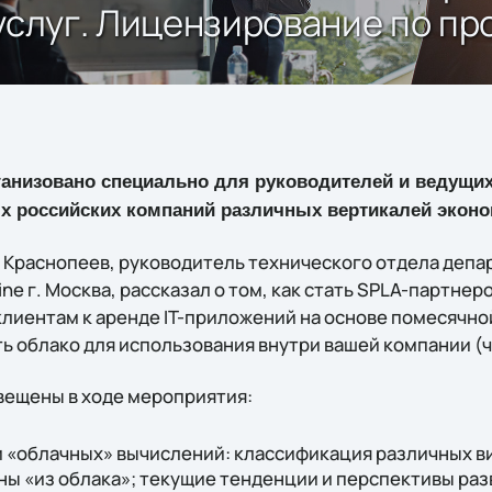
 услуг. Лицензирование по п
анизовано специально для руководителей и ведущих 
х российских компаний различных вертикалей эконо
й Краснопеев, руководитель технического отдела депа
ne г. Москва, рассказал о том, как стать SPLA-партнеро
клиентам к аренде IT-приложений на основе помесячно
ь облако для использования внутри вашей компании (ч
вещены в ходе мероприятия:
 «облачных» вычислений: классификация различных ви
ы «из облака»; текущие тенденции и перспективы раз