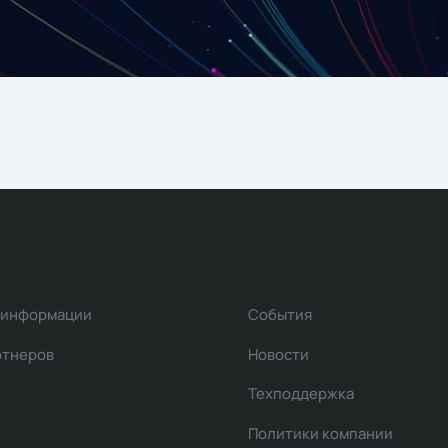
 информации
События
ртнеров
Новости
Техподдержка
Политики компании