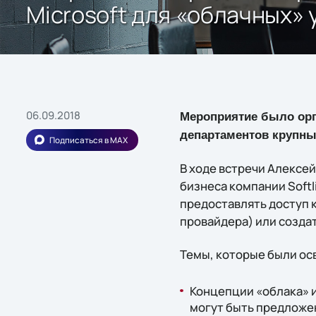
Microsoft для «облачных»
06.09.2018
Мероприятие было орг
департаментов крупны
Подписаться в MAX
В ходе встречи Алексе
бизнеса компании Softli
предоставлять доступ 
провайдера) или создат
Темы, которые были ос
Концепции «облака» и
могут быть предложен