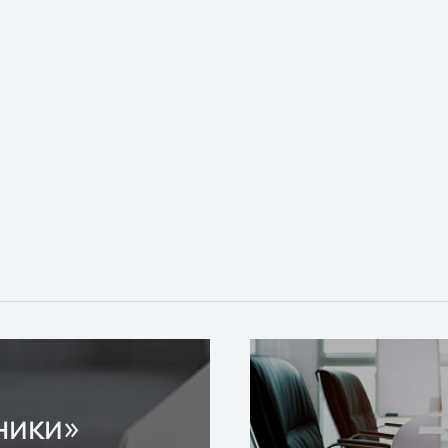
ники»