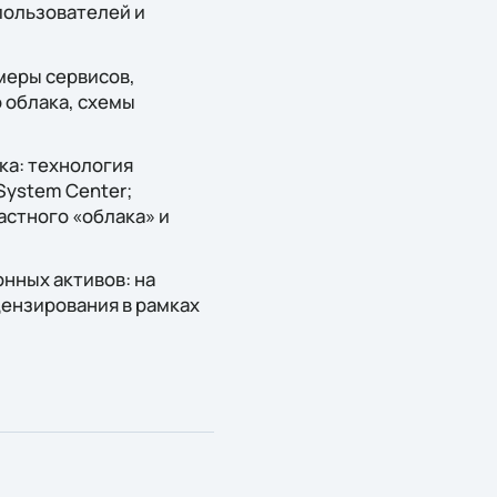
пользователей и
меры сервисов,
 облака, схемы
ка: технология
System Center;
астного «облака» и
нных активов: на
ензирования в рамках