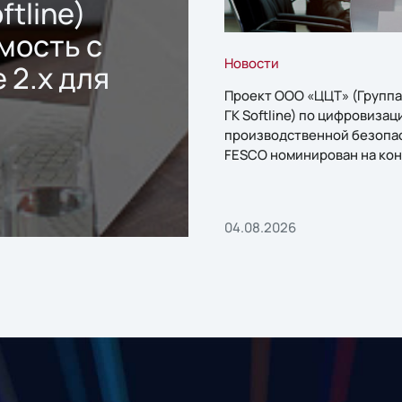
ftline)
мость с
Новости
 2.x для
Проект ООО «ЦЦТ» (Группа
ГК Softline) по цифровизац
производственной безопа
FESCO номинирован на кон
«1С:Проект года»
04.08.2026