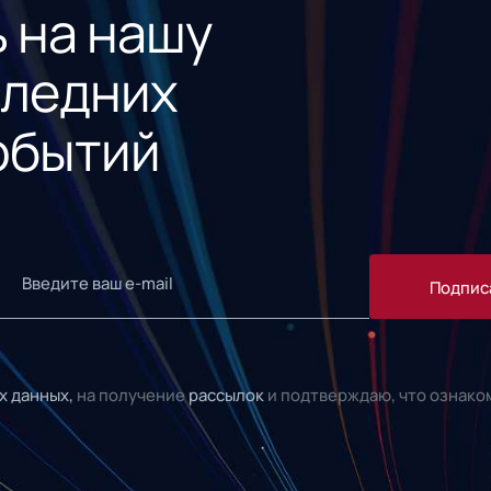
 на нашу
следних
обытий
Подпис
х данных,
на получение
рассылок
и подтверждаю, что ознако