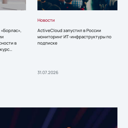
Новости
 «Борлас»,
ActiveCloud запустил в России
ии
мониторинг ИТ-инфраструктуры по
сности в
подписке
курс
31.07.2026