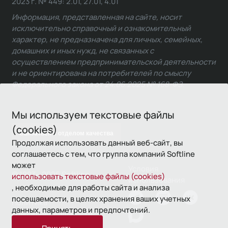
2023 г. № 449: 2.01, 27.01, 4.01
Информация, представленная на сайте, носит
исключительно справочный и ознакомительный
характер, не предназначена для личных, семейных,
домашних и иных нужд, не связанных с
осуществлением предпринимательской деятельности
и не ориентирована на потребителей по смыслу
Федерального закона от 24.06.2025 № 168-ФЗ.
Мы используем текстовые файлы
(cookies)
Связаться с отделом качества
Продолжая использовать данный веб-сайт, вы
соглашаетесь с тем, что группа компаний Softline
может
Условия
© 1993—2026 Softline
использовать текстовые файлы (cookies)
использования
, необходимые для работы сайта и анализа
посещаемости, в целях хранения ваших учетных
Политика
данных, параметров и предпочтений.
конфиденциальности