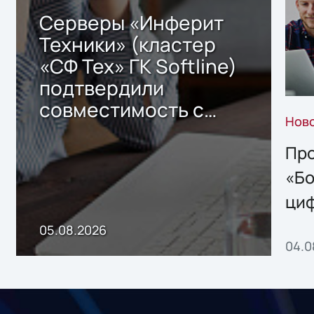
Серверы «Инферит
Техники» (кластер
«СФ Тех» ГК Softline)
подтвердили
совместимость с
Нов
решением Sharx
Storage 2.x для
Про
хранения данных
«Бо
ци
пр
05.08.2026
04.0
без
ном
«1С