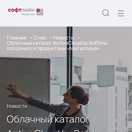
Главная
О нас
Новости
Облачный каталог ActiveCloud by Softline
пополнился продуктами «Мегаплана»
Новости
Облачный каталог