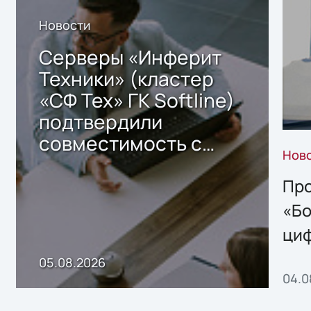
Новости
Серверы «Инферит
Техники» (кластер
«СФ Тех» ГК Softline)
подтвердили
совместимость с
Нов
решением Sharx
Storage 2.x для
Про
хранения данных
«Бо
ци
пр
05.08.2026
04.0
без
ном