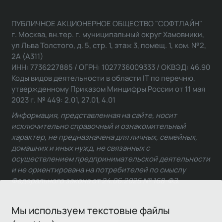
ПУБЛИЧНОЕ АКЦИОНЕРНОЕ ОБЩЕСТВО "СОФТЛАЙН"
г. Москва, вн.тер. г. муниципальный округ Хамовники,
ул Льва Толстого, д. 5, стр. 1, этаж 3, помещ. 1, ком. №2,
2А (А311)
ИНН: 7736227885 / ОГРН: 1027736009333 / ОКВЭД: 46.90
Коды видов деятельности в области IT по перечню,
утвержденному Приказом Минцифры России от 11 мая
2023 г. № 449: 2.01, 27.01, 4.01
Информация, представленная на сайте, носит
исключительно справочный и ознакомительный
характер, не предназначена для личных, семейных,
домашних и иных нужд, не связанных с
осуществлением предпринимательской деятельности
и не ориентирована на потребителей по смыслу
Федерального закона от 24.06.2025 № 168-ФЗ.
Мы используем текстовые файлы