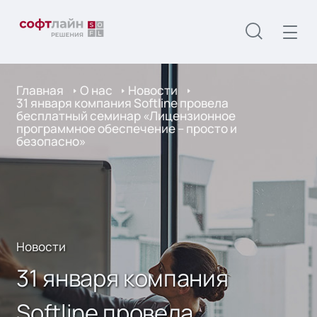
Главная
О нас
Новости
31 января компания Softline провела
бесплатный семинар «Лицензионное
программное обеспечение – просто и
безопасно»
Новости
31 января компания
Softline провела