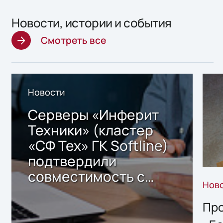
Новости, истории и события
Смотреть все
Новости
Серверы «Инферит
Техники» (кластер
«СФ Тех» ГК Softline)
подтвердили
совместимость с
Нов
решением Sharx
Storage 2.x для
Про
хранения данных