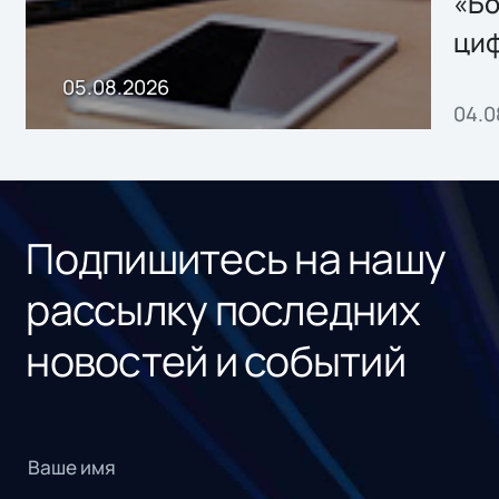
«Бо
ци
пр
05.08.2026
04.0
без
ном
«1С
Подпишитесь на нашу
рассылку последних
новостей и событий