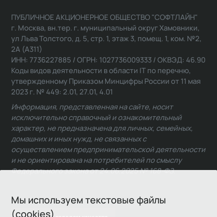
ПУБЛИЧНОЕ АКЦИОНЕРНОЕ ОБЩЕСТВО "СОФТЛАЙН"
г. Москва, вн.тер. г. муниципальный округ Хамовники,
ул Льва Толстого, д. 5, стр. 1, этаж 3, помещ. 1, ком. №2,
2А (А311)
ИНН: 7736227885 / ОГРН: 1027736009333 / ОКВЭД: 46.90
Коды видов деятельности в области IT по перечню,
утвержденному Приказом Минцифры России от 11 мая
2023 г. № 449: 2.01, 27.01, 4.01
Информация, представленная на сайте, носит
исключительно справочный и ознакомительный
характер, не предназначена для личных, семейных,
домашних и иных нужд, не связанных с
осуществлением предпринимательской деятельности
и не ориентирована на потребителей по смыслу
Федерального закона от 24.06.2025 № 168-ФЗ.
Мы используем текстовые файлы
(cookies)