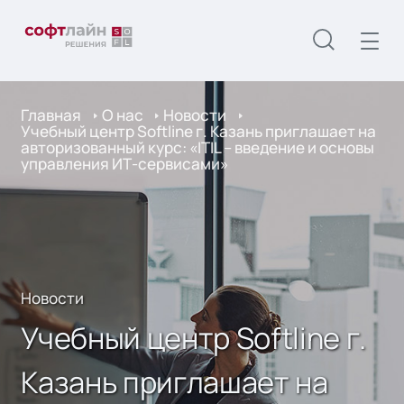
Главная
О нас
Новости
Учебный центр Softline г. Казань приглашает на
авторизованный курс: «ITIL – введение и основы
управления ИТ-сервисами»
Новости
Учебный центр Softline г.
Казань приглашает на