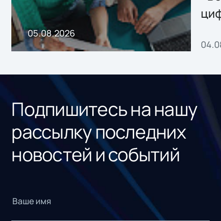
ци
пр
05.08.2026
04.0
без
ном
«1С
Подпишитесь на нашу
рассылку последних
новостей и событий