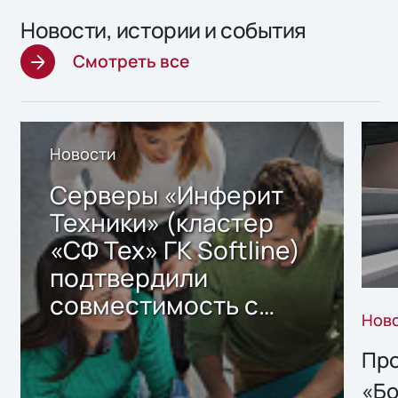
Новости, истории и события
Смотреть все
Новости
Серверы «Инферит
Техники» (кластер
«СФ Тех» ГК Softline)
подтвердили
совместимость с
Нов
решением Sharx
Storage 2.x для
Про
хранения данных
«Бо