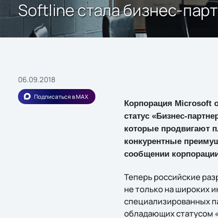
Softline стала бизнес-пар
06.09.2018
Подписаться в MAX
Корпорация Microsoft 
статус «Бизнес-партне
которые продвигают пл
конкурентные преимущ
сообщении корпорации
Теперь российские раз
не только на широких 
специализированных па
обладающих статусом «