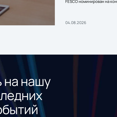
FESCO номинирован на кон
«1С:Проект года»
04.08.2026
 на нашу
следних
обытий