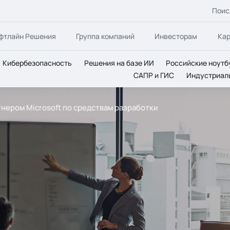
Поис
фтлайн Решения
Группа компаний
Инвесторам
Ка
Кибербезопасность
Решения на базе ИИ
Российские ноутб
САПР и ГИС
Индустриал
ртнером Microsoft по средствам разработки