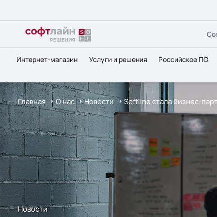
Со
Интернет-магазин
Услуги и решения
Российское ПО
Главная
О нас
Новости
Softline стала бизнес-па
Новости