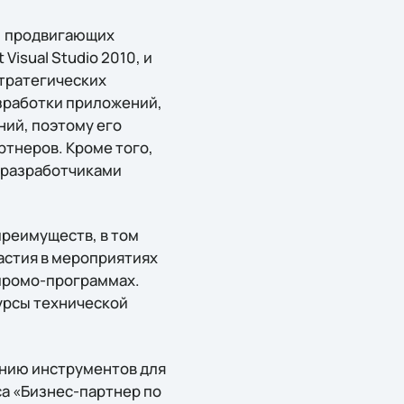
й, продвигающих
isual Studio 2010, и
стратегических
зработки приложений,
ний, поэтому его
ртнеров. Кроме того,
и разработчиками
преимуществ, в том
частия в мероприятиях
 промо-программах.
урсы технической
ению инструментов для
са «Бизнес-партнер по