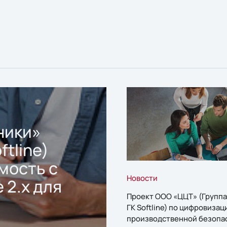
ники»
ftline)
мость с
Новости
 2.x для
Проект ООО «ЦЦТ» (Группа
ГК Softline) по цифровизац
производственной безопа