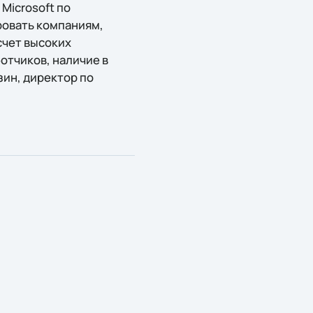
Microsoft по
ровать компаниям,
счет высоких
отчиков, наличие в
зин, директор по