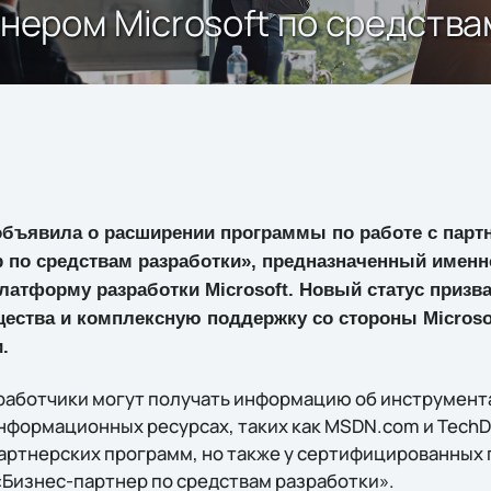
тнером Microsoft по средств
объявила о расширении программы по работе с партн
р по средствам разработки», предназначенный именн
атформу разработки Microsoft. Новый статус призв
ества и комплексную поддержку со стороны Microsof
.
работчики могут получать информацию об инструмента
информационных ресурсах, таких как MSDN.com и TechD
ртнерских программ, но также у сертифицированных 
Бизнес-партнер по средствам разработки».