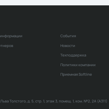
 информации
События
ртнеров
Новости
Техподдержка
Политики компании
Приемная Softline
ва Толстого, д. 5, стр. 1, этаж 3, помещ. 1, ком. №2, 2А (А311)