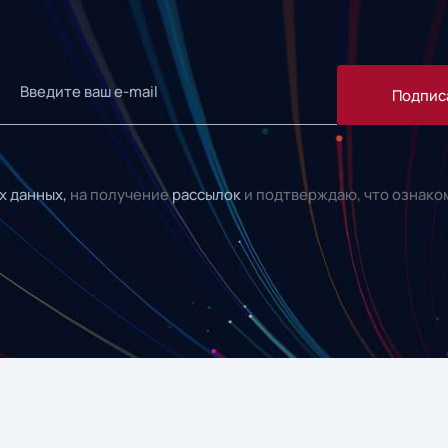
Подпис
х данных,
на получение
рассылок
и подтверждаю, что ознако