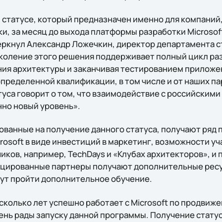
 статусе, который предназначен именно для компани
, за месяц до выхода платформы разработки Microsoft V
черкнул Александр Ложечкин, директор департамента 
околение этого решения поддерживает полный цикл ра
ния архитектуры и заканчивая тестированием приложе
пределенной квалификации, в том числе и от наших па
туса говорит о том, что взаимодействие с российским
нно новый уровень».
ванные на получение данного статуса, получают ряд 
rosoft в виде инвестиций в маркетинг, возможности у
чиков, например, TechDays и «Клубах архитекторов», и
ицированные партнеры получают дополнительные рес
гут пройти дополнительное обучение.
сколько лет успешно работает с Microsoft по продвиж
чень рады запуску данной программы. Получение стату