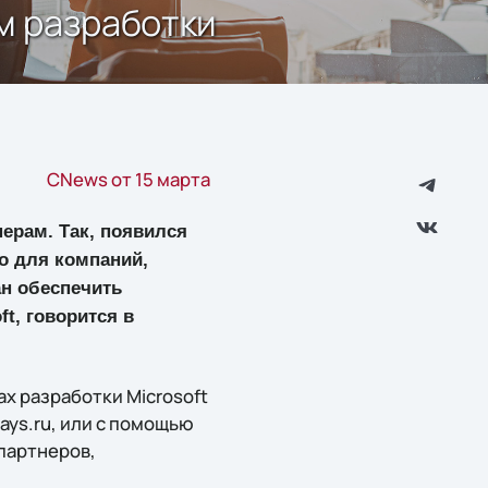
ам разработки
CNews от 15 марта
ерам. Так, появился
о для компаний,
ан обеспечить
t, говорится в
х разработки Microsoft
ays.ru, или с помощью
партнеров,