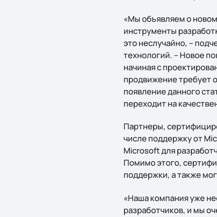
«Мы объявляем о новом
инструменты разработки
это неслучайно, – под
технологий. – Новое п
начиная с проектирова
продвижение требует о
появление данного ста
переходит на качестве
Партнеры, сертифициро
числе поддержку от Mic
Microsoft для разработ
Помимо этого, сертиф
поддержки, а также мо
«Наша компания уже не
разработчиков, и мы о