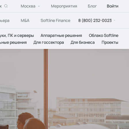
к
Москва
Мероприятия
Блог
Войти
рьера
M&A
Softline Finance
8 (800) 232-0023
уки, ПК и серверы
Аппаратные решения
Облако Softline
ьные решения
Для госсектора
Для бизнеса
Проекты