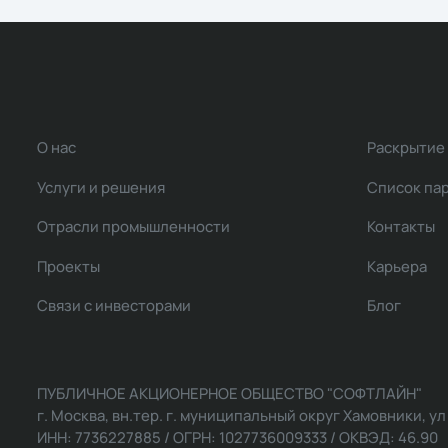
О нас
Раскрытие
Услуги и решения
Список па
Отрасли промышленности
Контакты
Проекты
Карьера
Связи с инвесторами
Блог
ПУБЛИЧНОЕ АКЦИОНЕРНОЕ ОБЩЕСТВО "СОФТЛАЙН"
г. Москва, вн.тер. г. муниципальный округ Хамовники, ул Ль
ИНН: 7736227885 / ОГРН: 1027736009333 / ОКВЭД: 46.90