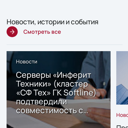
Новости, истории и события
Смотреть все
Новости
Серверы «Инферит
Техники» (кластер
«СФ Тех» ГК Softline)
подтвердили
совместимость с
Нов
решением Sharx
Storage 2.x для
Про