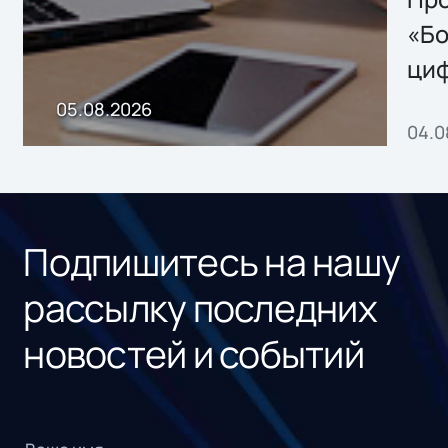
хранения данных
«Бо
ци
пр
05.08.2026
04.0
без
ном
«1С
Подпишитесь на нашу
рассылку последних
новостей и событий