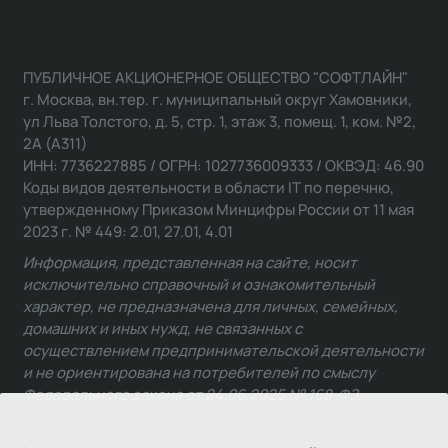
ПУБЛИЧНОЕ АКЦИОНЕРНОЕ ОБЩЕСТВО "СОФТЛАЙН"
г. Москва, вн.тер. г. муниципальный округ Хамовники,
ул Льва Толстого, д. 5, стр. 1, этаж 3, помещ. 1, ком. №2,
2А (А311)
ИНН: 7736227885 / ОГРН: 1027736009333 / ОКВЭД: 46.90
Коды видов деятельности в области IT по перечню,
утвержденному Приказом Минцифры России от 11 мая
2023 г. № 449: 2.01, 27.01, 4.01
Информация, представленная на сайте, носит
исключительно справочный и ознакомительный
характер, не предназначена для личных, семейных,
домашних и иных нужд, не связанных с
осуществлением предпринимательской деятельности
и не ориентирована на потребителей по смыслу
Федерального закона от 24.06.2025 № 168-ФЗ.