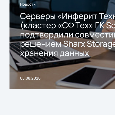
Новости
Серверы «Инферит Тех
(кластер «СФ Тех» ГК So
подтвердили совмести
решением Sharx Storage
хранения данных
05.08.2026