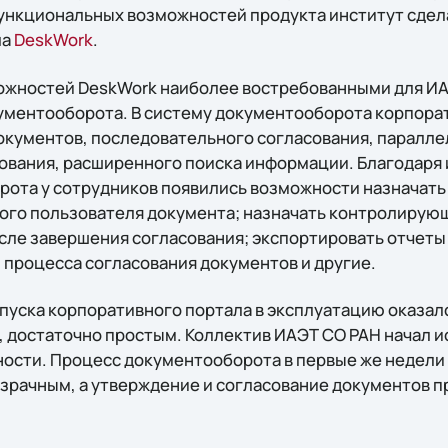
нкциональных возможностей продукта институт сдела
ла
DeskWork
.
ожностей DeskWork наиболее востребованными для ИА
ментооборота. В систему документооборота корпорат
окументов, последовательного согласования, паралле
ования, расширенного поиска информации. Благодаря
ота у сотрудников появились возможности назначать
ого пользователя документа; назначать контролирую
сле завершения согласования; экспортировать отчеты 
процесса согласования документов и другие.
пуска корпоративного портала в эксплуатацию оказалс
, достаточно простым. Коллектив ИАЭТ СО РАН начал и
ости. Процесс документооборота в первые же недели
озрачным, а утверждение и согласование документов п