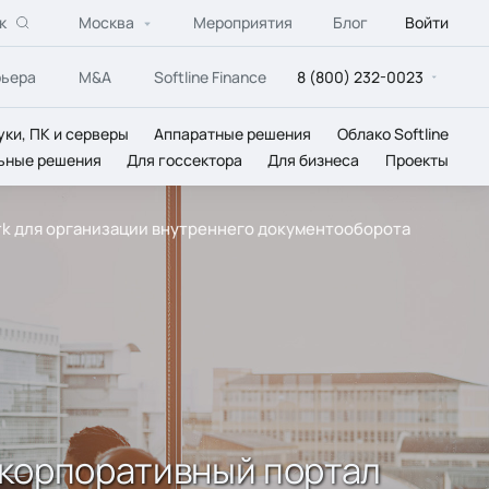
к
Москва
Мероприятия
Блог
Войти
рьера
M&A
Softline Finance
8 (800) 232-0023
уки, ПК и серверы
Аппаратные решения
Облако Softline
ьные решения
Для госсектора
Для бизнеса
Проекты
rk для организации внутреннего документооборота
 корпоративный портал