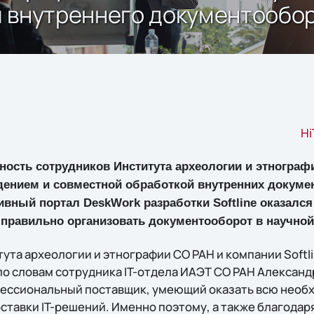
и внутреннего документообо
Hi
ность сотрудников Института археологии и этногра
дением и совместной обработкой внутренних докуме
ивный портал DeskWork разработки Softline оказал
правильно организовать документооборот в научной
ута археологии и этнографии СО РАН и компании Softl
, по словам сотрудника IT-отдела ИАЭТ СО РАН Александ
фессиональный поставщик, умеющий оказать всю нео
ставки IT-решений. Именно поэтому, а также благодар