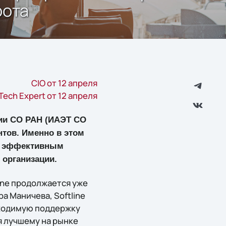
рота
CIO от 12 апреля
Tech Expert от 12 апреля
фии СО РАН (ИАЭТ СО
нтов. Именно в этом
ся эффективным
 организации.
ine продолжается уже
ра Маничева, Softline
бходимую поддержку
я лучшему на рынке