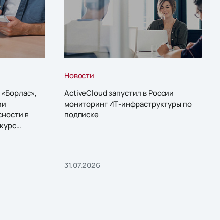
Новости
 «Борлас»,
ActiveCloud запустил в России
ии
мониторинг ИТ-инфраструктуры по
сности в
подписке
курс
31.07.2026