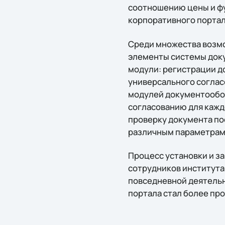
соотношению цены и фу
корпоративного порта
Среди множества возм
элементы системы доку
модули: регистрации д
универсального соглас
модулей документообор
согласованию для кажд
проверку документа по
различным параметрам 
Процесс установки и за
сотрудников института
повседневной деятельн
портала стал более пр