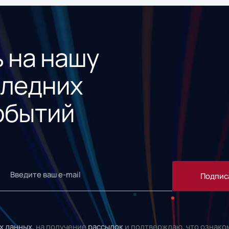
 на нашу
следних
обытий
Подпис
х данных,
на получение
рассылок
и подтверждаю, что ознако