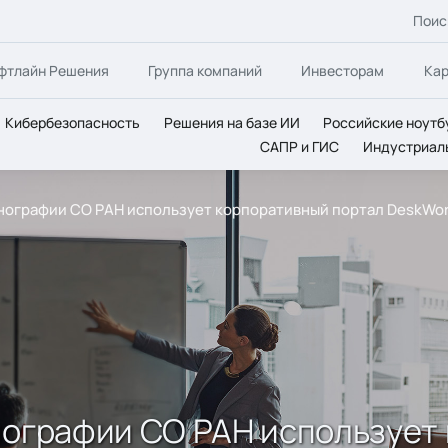
Поис
фтлайн Решения
Группа компаний
Инвесторам
Ка
Кибербезопасность
Решения на базе ИИ
Российские ноутб
САПР и ГИС
Индустриал
тнографии СО РАН использует корпоративный портал DeskWo
нографии СО РАН использует