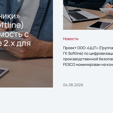
ники»
ftline)
мость с
Новости
 2.x для
Проект ООО «ЦЦТ» (Группа
ГК Softline) по цифровизац
производственной безопа
FESCO номинирован на кон
«1С:Проект года»
04.08.2026