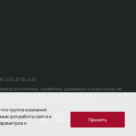
.01, 27.01, 4.01
чена для личных, семейных, домашних и иных нужд, не
едерального закона от 24.06.2025 № 168-ФЗ.
 что группа компаний
мые для работы сайта и
ости
Принять
параметров и