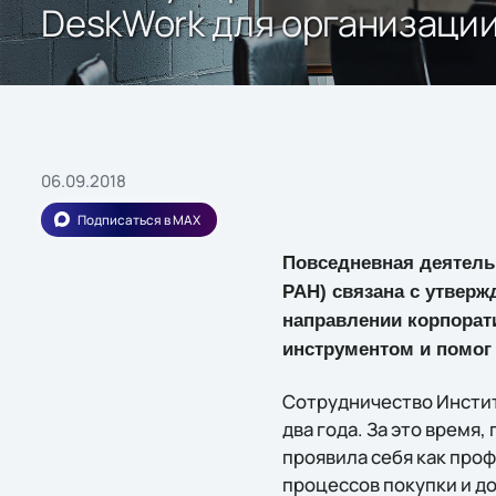
DeskWork для организаци
06.09.2018
Подписаться в MAX
Повседневная деятель
РАН) связана с утверж
направлении корпорат
инструментом и помог 
Сотрудничество Инстит
два года. За это время
проявила себя как про
процессов покупки и до