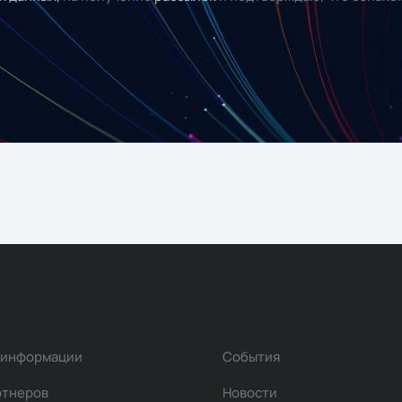
 информации
События
ртнеров
Новости