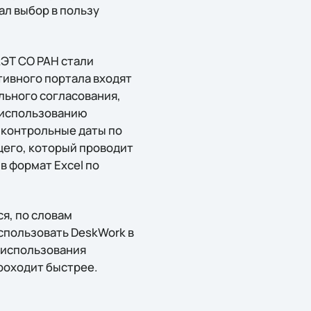
л выбор в пользу
ЭТ СО РАН стали
ивного портала входят
льного согласования,
 использованию
 контрольные даты по
щего, который проводит
в формат Excel по
я, по словам
спользовать DeskWork в
 использования
роходит быстрее.