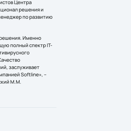
листов Центра
кционал решения и
менеджер по развитию
 решения. Именно
щую полный спектр IT-
нтивирусного
Качество
ий, заслуживает
панией Softline», –
кий М.М.