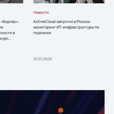
Новости
 «Борлас»,
ActiveCloud запустил в России
ии
мониторинг ИТ-инфраструктуры по
сности в
подписке
курс
31.07.2026