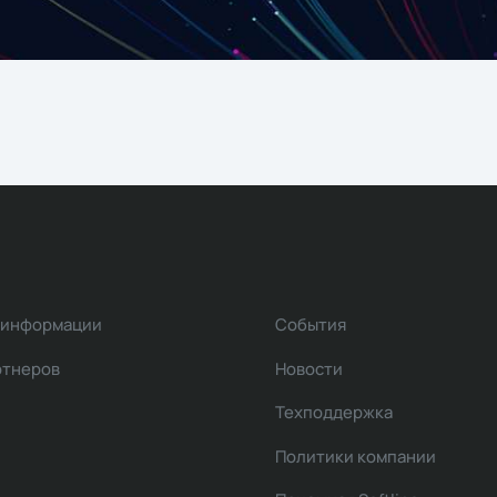
 информации
События
ртнеров
Новости
Техподдержка
Политики компании