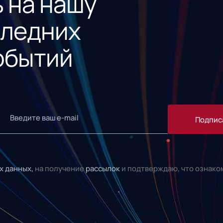
 на нашу
следних
обытий
Подпис
х данных,
на получение
рассылок
и подтверждаю, что ознако