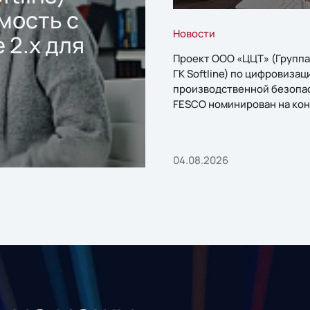
мость с
Новости
 2.x для
Проект ООО «ЦЦТ» (Группа
ГК Softline) по цифровизац
производственной безопа
FESCO номинирован на кон
«1С:Проект года»
04.08.2026