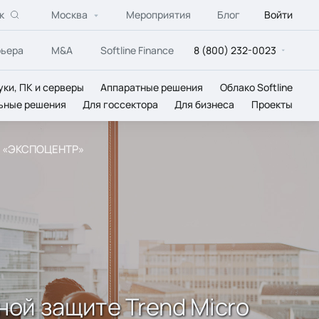
к
Москва
Мероприятия
Блог
Войти
рьера
M&A
Softline Finance
8 (800) 232-0023
уки, ПК и серверы
Аппаратные решения
Облако Softline
ьные решения
Для госсектора
Для бизнеса
Проекты
АО «ЭКСПОЦЕНТР»
ной защите Trend Micro