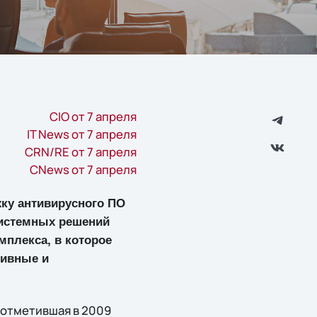
CIO от 7 апреля
IT News от 7 апреля
CRN/RE от 7 апреля
CNews от 7 апреля
жку антивирусного ПО
системных решений
мплекса, в которое
тивные и
 отметившая в 2009