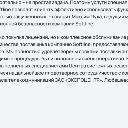
оятельно – не простая задача. Поэтому услуги специа
tline позволят клиенту эффективно использовать фун
остью защищенным», – говорит Максим Пуха, ведущий 
онной безопасности компании Softline.
ько покупка лицензий, но и комплексное обслуживание
качестве поставщика компанию Softline, предоставляю
тов. Мы полностью удовлетворены сроками поставки а
димые процедуры были выполнены очень оперативно. 
 выполненных специалистами Центра системных решен
мся на дальнейшее плодотворное сотрудничество с ком
дела телекоммуникаций ЗАО «ЭКСПОЦЕНТР», Любашевс