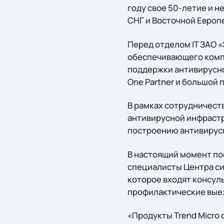
году свое 50-летие и 
СНГ и Восточной Европ
Перед отделом IT ЗАО 
обеспечивающего компл
поддержки антивирусног
One Partner и большой 
В рамках сотрудничест
антивирусной инфрастр
построению антивирусн
В настоящий момент по
специалисты Центра си
которое входят консуль
профилактические выез
«Продукты Trend Micro 