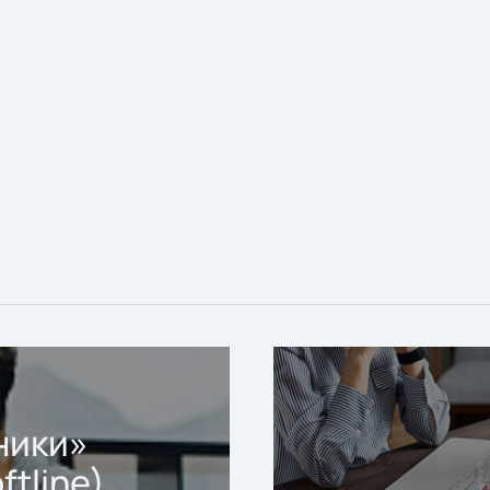
ники»
ftline)