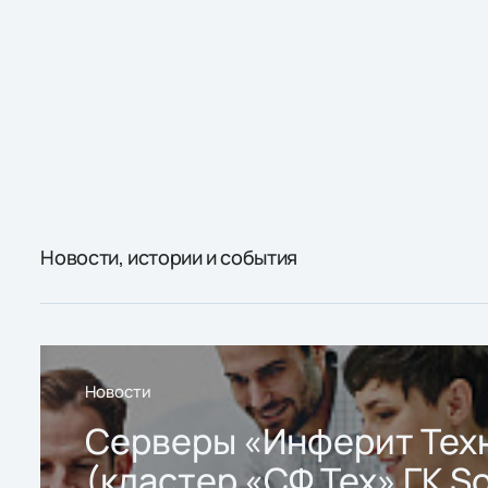
Новости, истории и события
Новости
Серверы «Инферит Тех
(кластер «СФ Тех» ГК So