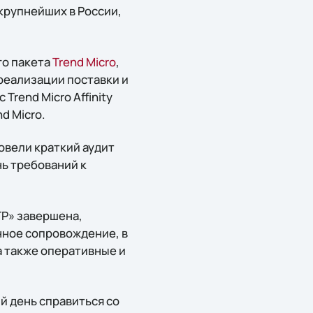
крупнейших в России,
го пакета
Trend Micro
,
реализации поставки и
rend Micro Affinity
d Micro.
овели краткий аудит
ь требований к
Р» завершена,
нное сопровождение, в
а также оперативные и
й день справиться со