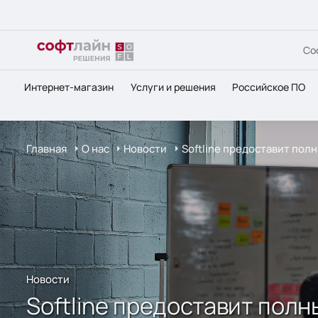
Со
Интернет-магазин
Услуги и решения
Российское ПО
Главная
О нас
Новости
Softline предоставит пол
Новости
Softline предоставит полн