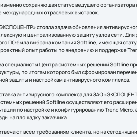
неизменно сохраняющая статус ведущего организатора 
е международных отраслевых выставок.
«ЭКСПОЦЕНТР» стояла задача обновления антивирусно
ексную и централизованную защиту узлов сети. Для 
о ПО была выбрана компания Softline, имеющая статус T
проектный опыт работы по внедрению и поддержке Tren
ва специалисты Центра системных решений Softline пр
уктуры, по итогам которого был сформирован перечен
ой защиты и настройкам антивирусного комплекса.
ставка антивирусного комплекса для ЗАО «ЭКСПОЦЕНТ
стемных решений Softline осуществляют его расшире
тации по настройке и конфигурированию Trend Micro, 
ды на площадку заказчика.
отвечают всем требованиям клиента, но на сегодняшни