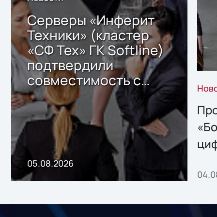
Серверы «Инферит
Техники» (кластер
«СФ Тех» ГК Softline)
подтвердили
совместимость с
Нов
решением Sharx
Storage 2.x для
Про
хранения данных
«Бо
ци
пр
05.08.2026
04.0
без
ном
«1С