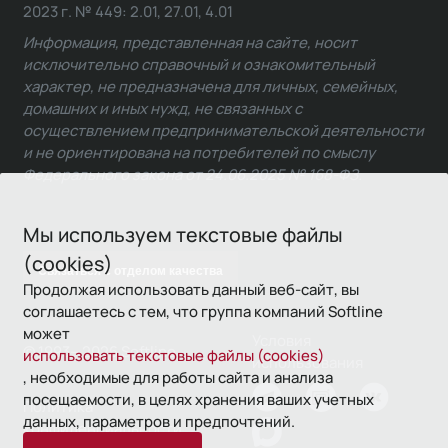
2023 г. № 449: 2.01, 27.01, 4.01
Информация, представленная на сайте, носит
исключительно справочный и ознакомительный
характер, не предназначена для личных, семейных,
домашних и иных нужд, не связанных с
осуществлением предпринимательской деятельности
и не ориентирована на потребителей по смыслу
Федерального закона от 24.06.2025 № 168-ФЗ.
Мы используем текстовые файлы
(cookies)
Связаться с отделом качества
Продолжая использовать данный веб-сайт, вы
соглашаетесь с тем, что группа компаний Softline
может
Условия
© 1993—2026 Softline
использовать текстовые файлы (cookies)
использования
, необходимые для работы сайта и анализа
посещаемости, в целях хранения ваших учетных
Политика
данных, параметров и предпочтений.
конфиденциальности