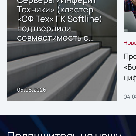
Техники» (кластер
«СФ Тех» ГК Softline)
подтвердили
совместимость с
Нов
решением Sharx
Storage 2.x для
Про
хранения данных
«Бо
ци
пр
05.08.2026
04.0
без
ном
«1С
Подпишитесь на нашу