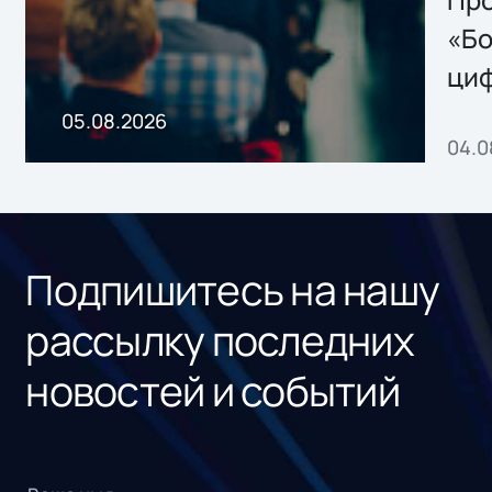
Storage 2.x для
Про
хранения данных
«Бо
ци
пр
05.08.2026
04.0
без
ном
«1С
Подпишитесь на нашу
рассылку последних
новостей и событий