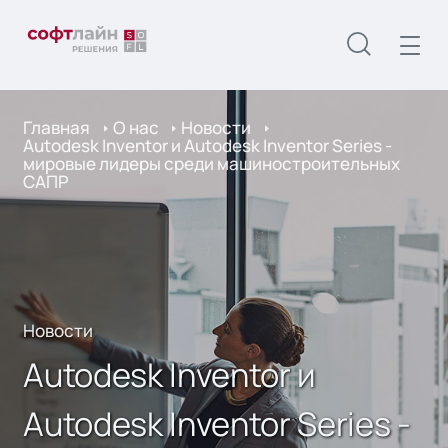
Главная
О нас
Новости
Autodesk Inventor и Autodesk Inventor Series -
мировые лидеры среди машиностроительных
САПР
Новости
Autodesk Inventor и
Autodesk Inventor Series -