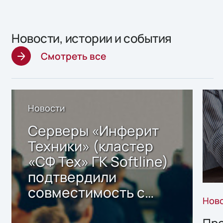
Новости, истории и события
Смотреть все
Новости
Серверы «Инферит
Техники» (кластер
«СФ Тех» ГК Softline)
подтвердили
совместимость с
Нов
решением Sharx