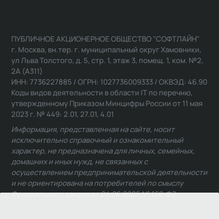
ПУБЛИЧНОЕ АКЦИОНЕРНОЕ ОБЩЕСТВО "СОФТЛАЙН"
г. Москва, вн.тер. г. муниципальный округ Хамовники,
ул Льва Толстого, д. 5, стр. 1, этаж 3, помещ. 1, ком. №2,
2А (А311)
ИНН: 7736227885 / ОГРН: 1027736009333 / ОКВЭД: 46.90
Коды видов деятельности в области IT по перечню,
утвержденному Приказом Минцифры России от 11 мая
2023 г. № 449: 2.01, 27.01, 4.01
Информация, представленная на сайте, носит
исключительно справочный и ознакомительный
характер, не предназначена для личных, семейных,
домашних и иных нужд, не связанных с
осуществлением предпринимательской деятельности
и не ориентирована на потребителей по смыслу
Федерального закона от 24.06.2025 № 168-ФЗ.