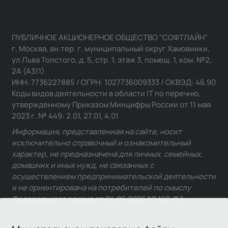
ПУБЛИЧНОЕ АКЦИОНЕРНОЕ ОБЩЕСТВО "СОФТЛАЙН"
г. Москва, вн.тер. г. муниципальный округ Хамовники,
ул Льва Толстого, д. 5, стр. 1, этаж 3, помещ. 1, ком. №2,
2А (А311)
ИНН: 7736227885 / ОГРН: 1027736009333 / ОКВЭД: 46.90
Коды видов деятельности в области IT по перечню,
утвержденному Приказом Минцифры России от 11 мая
2023 г. № 449: 2.01, 27.01, 4.01
Информация, представленная на сайте, носит
исключительно справочный и ознакомительный
характер, не предназначена для личных, семейных,
домашних и иных нужд, не связанных с
осуществлением предпринимательской деятельности
и не ориентирована на потребителей по смыслу
Федерального закона от 24.06.2025 № 168-ФЗ.