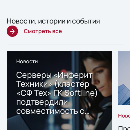
Новости, истории и события
Смотреть все
Новости
Серверы «Инферит
Техники» (кластер
«СФ Тех» ГК Softline)
подтвердили
совместимость с
Нов
решением Sharx
Storage 2.x для
Про