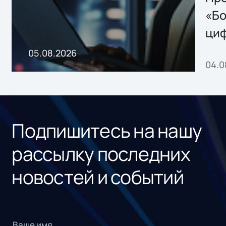
хранения данных
«Бо
ци
пр
05.08.2026
04.0
без
ном
«1С
Подпишитесь на нашу
рассылку последних
новостей и событий