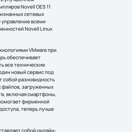
пляров Novell OES 11
признанных сетевых
е управление всеми
енностей Novell Linux
ехнологиями VMware при
ерь обеспечивает
ть все технические
один новый сервис под
ет собой разновидность
х файлов, загруженных
тв, включая смартфоны,
я помогает фирменной
 доступа, теперь лучше
ставляет собой онлайн-