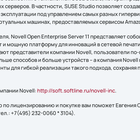
 серверов. В частности, SUSE Studio позволяет созда
 эксплуатации под управлением самых разных гиперви
иртуальных машинах, предоставляемых сервисом Amaz
я, Novell Open Enterprise Server 11 представляет соб
и мощную платформу для инноваций в сетевой печати 
ают представители компании Novell, пользователи по
ьше способов и больше устройств – а компания Novell
ты для гибкой реализации такого подхода, сохраняя п
мпании Novell:
http://soft.softline.ru/novell-inc
.
 по лицензированию и покупке вам поможет Евгения С
 тел.: +7(495) 232-0060 * 3104).