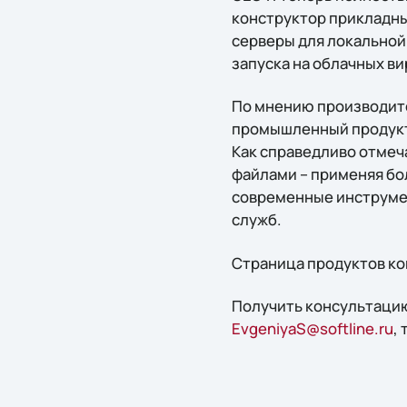
конструктор прикладных
серверы для локальной
запуска на облачных в
По мнению производител
промышленный продукт 
Как справедливо отмеч
файлами – применяя бол
современные инструмен
служб.
Страница продуктов ко
Получить конcультацию
EvgeniyaS@softline.ru
,