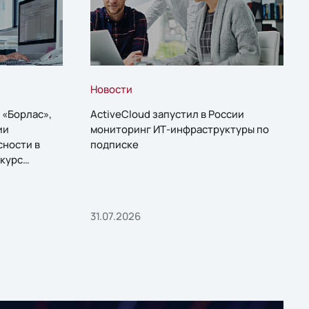
Новости
 «Борлас»,
ActiveCloud запустил в России
ии
мониторинг ИТ-инфраструктуры по
сности в
подписке
курс
31.07.2026