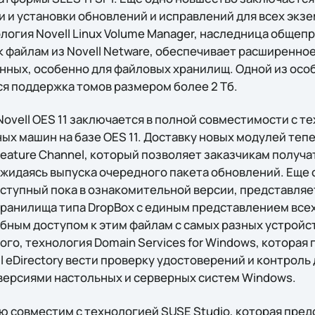
 и установки обновлений и исправлений для всех экзем
ология Novell Linux Volume Manager, наследница обще
к файлам из Novell Netware, обеспечивает расширенно
нных, особенно для файловых хранилищ. Одной из особ
ся поддержка томов размером более 2 Тб.
ovell OES 11 заключается в полной совместимости с т
ых машин на базе OES 11. Доставку новых модулей теп
eature Channel, который позволяет заказчикам получа
ожидаясь выпуска очередного пакета обновлений. Еще 
 доступный пока в ознакомительной версии, представля
хранилища типа DropBox с единым представлением все
обным доступом к этим файлам с самых разных устройс
ого, технология Domain Services for Windows, котора
l eDirectory вести проверку удостоверений и контроль
версиями настольных и серверных систем Windows.
ю совместим с технологией SUSE Studio, которая пред