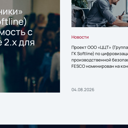
ники»
ftline)
мость с
Новости
 2.x для
Проект ООО «ЦЦТ» (Группа
ГК Softline) по цифровизац
производственной безопа
FESCO номинирован на кон
«1С:Проект года»
04.08.2026