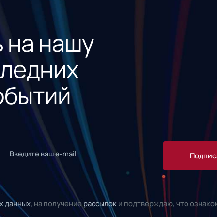
 на нашу
следних
обытий
Подпис
х данных,
на получение
рассылок
и подтверждаю, что ознако