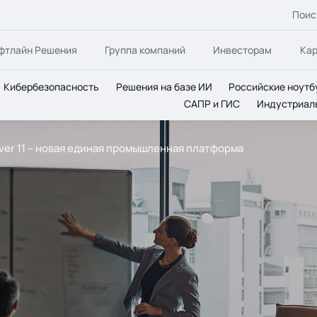
Поис
фтлайн Решения
Группа компаний
Инвесторам
Ка
Кибербезопасность
Решения на базе ИИ
Российские ноутб
САПР и ГИС
Индустриал
rver 11 – новая единая промышленная платформа