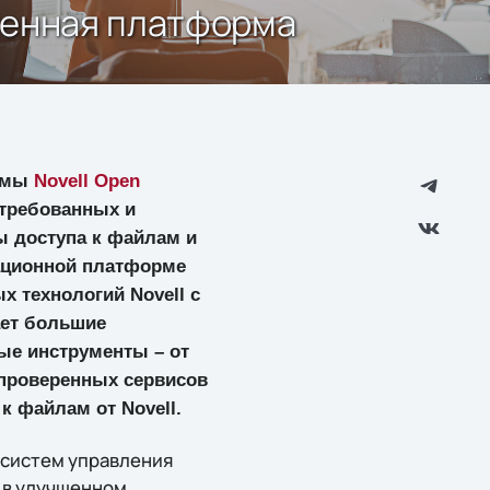
шленная платформа
ормы
Novell Open
стребованных и
 доступа к файлам и
рационной платформе
х технологий Novell с
ет большие
ые инструменты – от
 проверенных сервисов
к файлам от Novell.
 систем управления
я в улучшенном