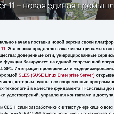
rver 11 – новая единая промы
ально начала поставки новой версии своей платф
 11
. Эта версия предлагает заказчикам три самых во
ества: доверенные сети, унифицированные сервисы
эти функции базируются на единой современной опе
 11 SP1. Интеграция проверенных и модернизированны
атформой
SLES (SUSE Linux Enterprise Server)
открыва
зчиков, которым нужны все современные программн
ux-технологий в качестве фундамента IT-системы до
рки удостоверений, управления контактами и доступа 
 OES 11 сами разработчики считают унификацию всех
латформы SLES 11 SP1. Еще одно новшество заключаетс