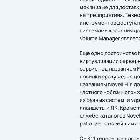
механизме для доставки
на предприятиях. Техн
инструментов доступа 
системами хранения да
Volume Manager являет
Еще одно достоинство N
виртуализации серверн
сервис под названием F
новинки сразу же, не д
названием Novell Filr,
частного «облачного» 
из разных систем, и уд
планшеты и ПК. Кроме т
службе каталогов Novel
работает с новейшими 
OES 11 теперь полность