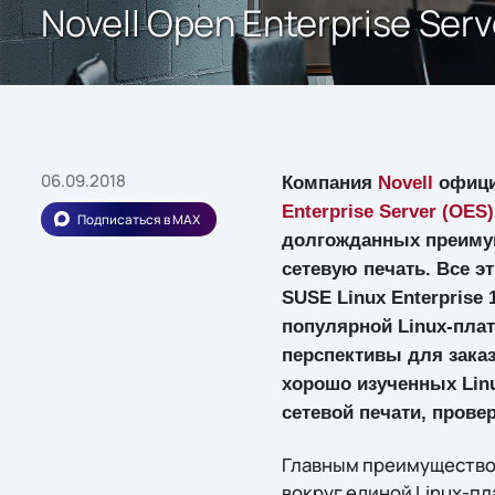
Novell Open Enterprise Se
06.09.2018
Компания
Novell
офици
Enterprise Server (OES)
Подписаться в MAX
долгожданных преимущ
сетевую печать. Все 
SUSE Linux Enterprise
популярной Linux-пл
перспективы для зака
хорошо изученных Lin
сетевой печати, прове
Главным преимуществом
вокруг единой Linux-п