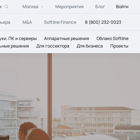
к
Москва
Мероприятия
Блог
Войти
рьера
M&A
Softline Finance
8 (800) 232-0023
уки, ПК и серверы
Аппаратные решения
Облако Softline
ьные решения
Для госсектора
Для бизнеса
Проекты