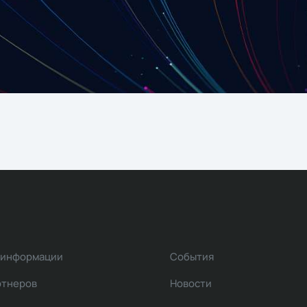
 информации
События
ртнеров
Новости