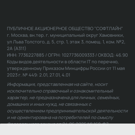
ПУБЛИЧНОЕ АКЦИОНЕРНОЕ ОБЩЕСТВО "СОФТЛАЙН"
г. Москва, вн.тер. г. муниципальный округ Хамовники,
ул Льва Толстого, д. 5, стр. 1, этаж 3, помещ. 1, ком. №2,
2А (А311)
ИНН: 7736227885 / ОГРН: 1027736009333 / ОКВЭД: 46.90
Коды видов деятельности в области IT по перечню,
утвержденному Приказом Минцифры России от 11 мая
2023 г. № 449: 2.01, 27.01, 4.01
Информация, представленная на сайте, носит
исключительно справочный и ознакомительный
характер, не предназначена для личных, семейных,
домашних и иных нужд, не связанных с
осуществлением предпринимательской деятельности
и не ориентирована на потребителей по смыслу
Федерального закона от 24.06.2025 № 168-ФЗ.