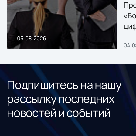
Storage 2.x для
Про
хранения данных
«Бо
ци
пр
05.08.2026
04.0
без
ном
«1С
Подпишитесь на нашу
рассылку последних
новостей и событий