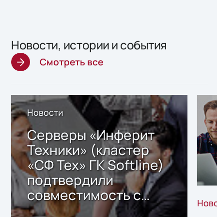
Новости, истории и события
Смотреть все
Новости
Серверы «Инферит
Техники» (кластер
«СФ Тех» ГК Softline)
подтвердили
совместимость с
Нов
решением Sharx