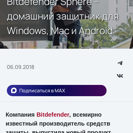
Bitdefender Sphere –
домашний защитник для
Windows, Mac и Android
06.09.2018
Подписаться в MAX
Компания
Bitdefender
, всемирно
известный производитель средств
защиты, выпустила новый продукт,