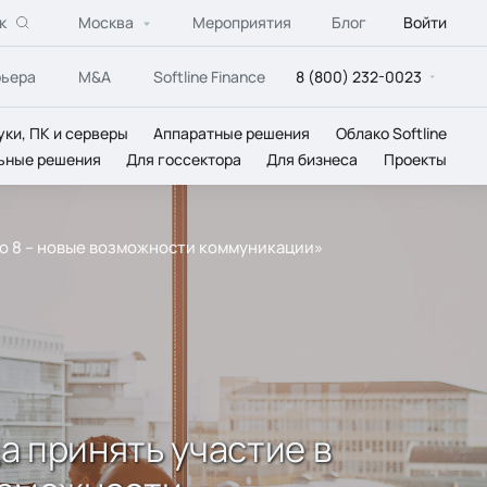
к
Москва
Мероприятия
Блог
Войти
рьера
M&A
Softline Finance
8 (800) 232-0023
уки, ПК и серверы
Аппаратные решения
Облако Softline
ьные решения
Для госсектора
Для бизнеса
Проекты
ino 8 – новые возможности коммуникации»
да принять участие в