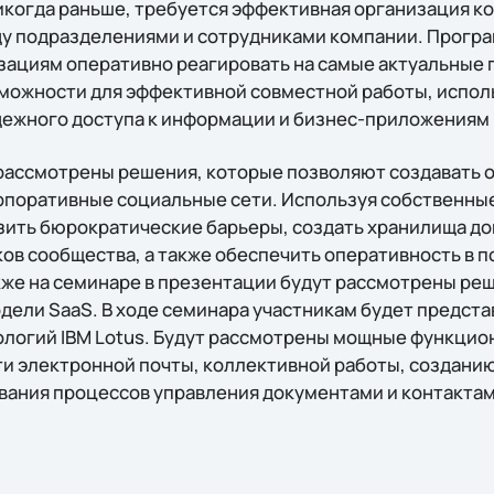
никогда раньше, требуется эффективная организация к
у подразделениями и сотрудниками компании. Прогр
зациям оперативно реагировать на самые актуальные 
можности для эффективной совместной работы, испол
дежного доступа к информации и бизнес-приложениям
 рассмотрены решения, которые позволяют создавать 
поративные социальные сети. Используя собственные
зить бюрократические барьеры, создать хранилища до
ков сообщества, а также обеспечить оперативность в 
акже на семинаре в презентации будут рассмотрены ре
дели SaaS. В ходе семинара участникам будет предст
ологий IBM Lotus. Будут рассмотрены мощные функци
ти электронной почты, коллективной работы, созданию
вания процессов управления документами и контактам