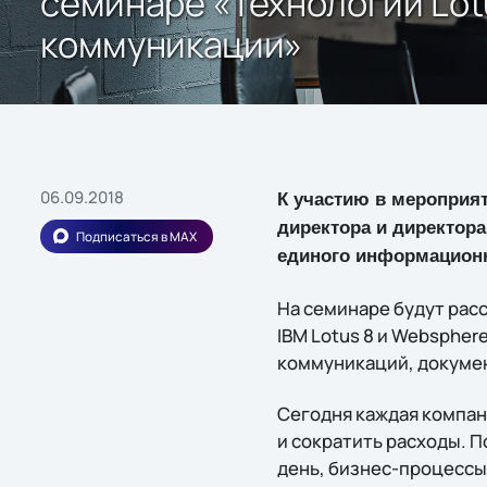
семинаре «Технологии Lot
коммуникации»
06.09.2018
К участию в мероприя
директора и директора
Подписаться в MAX
единого информационн
На семинаре будут рас
IBM Lotus 8 и Webspher
коммуникаций, докуме
Сегодня каждая компан
и сократить расходы. 
день, бизнес-процессы