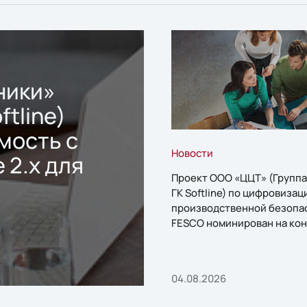
ники»
ftline)
мость с
Новости
 2.x для
Проект ООО «ЦЦТ» (Группа
ГК Softline) по цифровизац
производственной безопа
FESCO номинирован на кон
«1С:Проект года»
04.08.2026