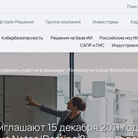
Поис
фтлайн Решения
Группа компаний
Инвесторам
Ка
Кибербезопасность
Решения на базе ИИ
Российские ноутб
САПР и ГИС
Индустриал
ода принять участие в семинаре «Технологии Lotus Notes/Dom
риглашают 15 декабря 2011 го