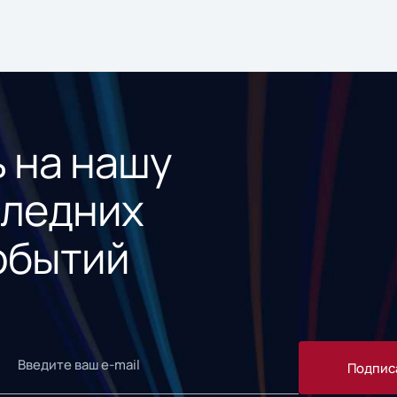
 на нашу
следних
обытий
Подпис