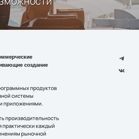
озможности
коммерческие
чивающие создание
рограммных продуктов
ивной системы
и приложениями.
ть производительность
я практически каждый
менениям рыночной