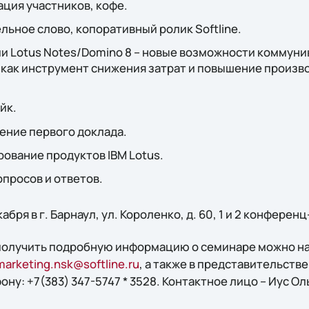
ация участников, кофе.
ельное слово, копоративный ролик Softline.
огии Lotus Notes/Domino 8 – новые возможности коммун
как инструмент снижения затрат и повышение произв
йк.
жение первого доклада.
рование продуктов IBM Lotus.
вопросов и ответов.
бря в г. Барнаул, ул. Короленко, д. 60, 1 и 2 конференц
 получить подробную информацию о семинаре можно н
marketing.nsk@softline.ru
, а также в представительстве 
ну: +7(383) 347-5747 * 3528. Контактное лицо – Иус Ол