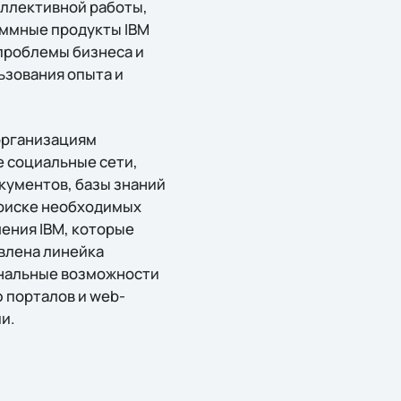
оллективной работы,
аммные продукты IBM
проблемы бизнеса и
ьзования опыта и
организациям
 социальные сети,
кументов, базы знаний
поиске необходимых
шения IBM, которые
авлена линейка
ональные возможности
 порталов и web-
и.