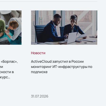
Новости
 «Борлас»,
ActiveCloud запустил в России
ии
мониторинг ИТ-инфраструктуры по
сности в
подписке
курс
31.07.2026