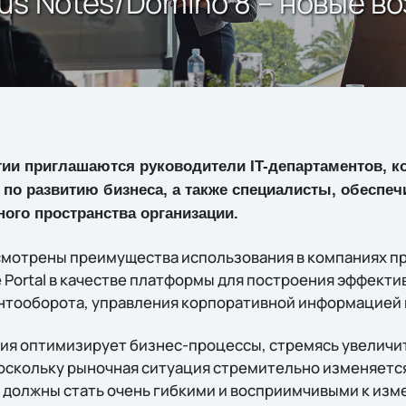
us Notes/Domino 8 – новые в
тии приглашаются руководители IT-департаментов, 
 по развитию бизнеса, а также специалисты, обеспе
ого пространства организации.
смотрены преимущества использования в компаниях п
e Portal в качестве платформы для построения эффект
нтооборота, управления корпоративной информацией 
ия оптимизирует бизнес-процессы, стремясь увеличи
Поскольку рыночная ситуация стремительно изменяетс
 должны стать очень гибкими и восприимчивыми к из