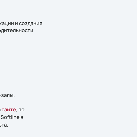
икации и создания
одительности
-залы.
а
сайте
, по
Softline в
ьга.