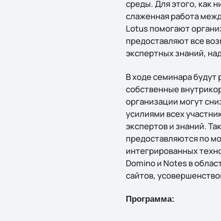
среды. Для этого, как 
слаженная работа межд
Lotus помогают органи
предоставляют все воз
экспертных знаний, на
В ходе семинара будут
собственные внутрикор
организации могут сни
усилиями всех участни
экспертов и знаний. Т
предоставляются по мо
интегрированных техн
Domino и Notes в облас
сайтов, усовершенство
Программа: